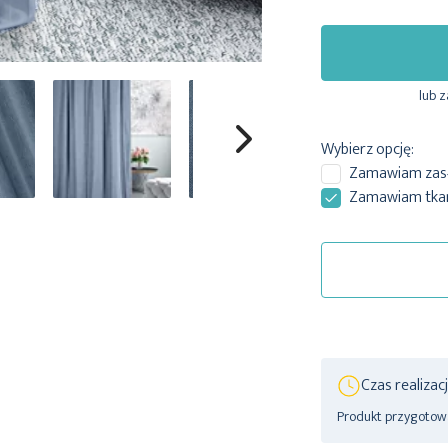
lub 
Wybierz opcję:
Zamawiam
zas
Zamawiam tkani
Czas realizac
Produkt przygotowa