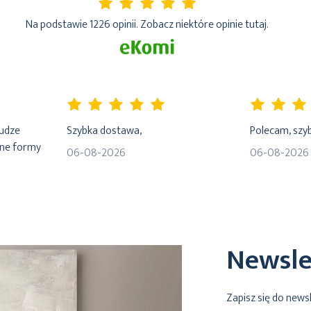
5%
Na podstawie 1226 opinii. Zobacz niektóre opinie tutaj.
100%
100%
łudze
Szybka dostawa,
Polecam, szyb
dne formy
06-08-2026
06-08-2026
Newsle
Zapisz się do news