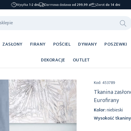
Wysyłka
1-2 dni
Darmowa dostawa
od 299,99 zł
Zwrot
do 14 dni
ZASŁONY
FIRANY
POŚCIEL
DYWANY
POSZEWKI
DEKORACJE
OUTLET
Kod:
453789
Tkanina zasło
Eurofirany
Kolor:
niebieski
Wysokość tkaniny