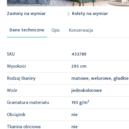
Zasłony na wymiar
Rolety na wymiar
Opis
Konserwacja
Więcej
SKU
453789
informacji
Wysokość
295 cm
Rodzaj tkaniny
matowe, welurowe, gładkie
Wzór
jednokolorowe
Gramatura materiału
193 g/m²
Obciążnik
nie
Tkanina obiciowa
nie