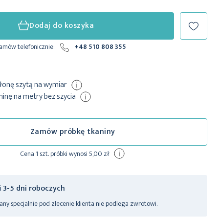
Dodaj do koszyka
zamów telefonicznie:
+48 510 808 355
łonę szytą
na wymiar
nę na metry bez szycia
Zamów próbkę tkaniny
Cena 1 szt. próbki wynosi 5,00 zł
ji
3-5 dni roboczych
ny specjalnie pod zlecenie klienta nie podlega zwrotowi.