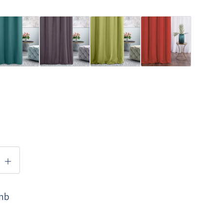
+
 mb