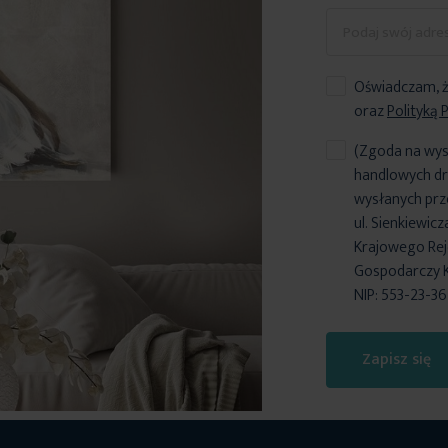
Oświadczam, ż
oraz
Polityką 
(Zgoda na wys
handlowych dr
wysłanych prz
ul. Sienkiewic
Krajowego Reje
Gospodarczy 
NIP: 553-23-3
Zapisz się