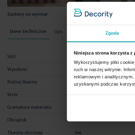
Zasłony na wymiar
Rolety na wymiar
Opis
Konserwacja
Zgoda
Więcej
Niniejsza strona korzysta z
SKU
480120
informacji
Wykorzystujemy pliki cookie 
Wysokość
295 cm
ruch w naszej witrynie. Inf
reklamowym i analitycznym. 
Rodzaj tkaniny
matowe, welurowe, gładkie
uzyskanymi podczas korzysta
Wzór
jednokolorowe
Gramatura materiału
193 g/m²
Obciążnik
nie
Tkanina obiciowa
nie