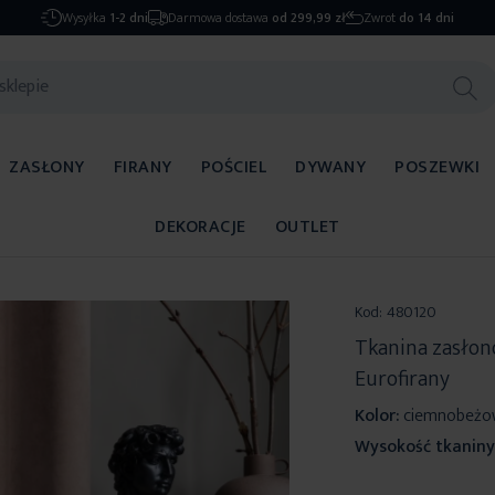
Wysyłka
1-2 dni
Darmowa dostawa
od 299,99 zł
Zwrot
do 14 dni
ZASŁONY
FIRANY
POŚCIEL
DYWANY
POSZEWKI
DEKORACJE
OUTLET
Kod:
480120
Tkanina zasło
Eurofirany
Kolor:
ciemnobeżo
Wysokość tkaniny