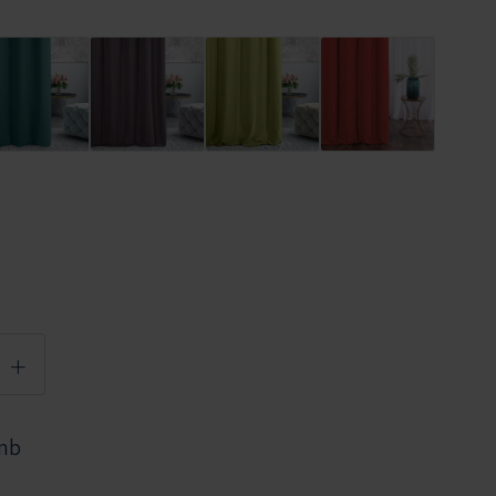
+
 mb