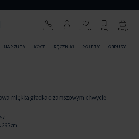
Kontakt
Konto
Ulubione
Blog
Koszyk
NARZUTY
KOCE
RĘCZNIKI
ROLETY
OBRUSY
nowa miękka gładka o zamszowym chwycie
wy
:
295 cm