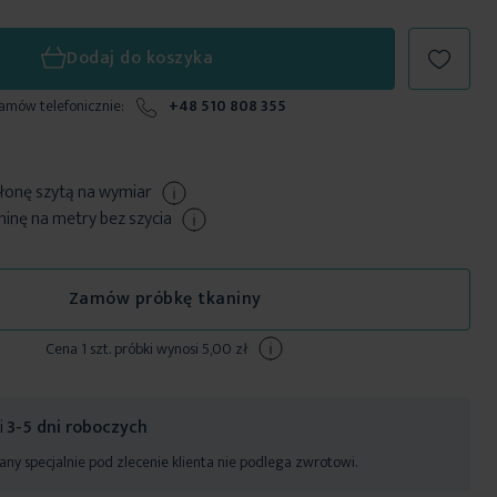
Dodaj do koszyka
zamów telefonicznie:
+48 510 808 355
łonę szytą
na wymiar
nę na metry bez szycia
Zamów próbkę tkaniny
Cena 1 szt. próbki wynosi 5,00 zł
ji
3-5 dni roboczych
ny specjalnie pod zlecenie klienta nie podlega zwrotowi.