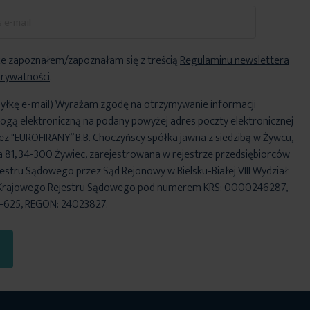
e zapoznałem/zapoznałam się z treścią
Regulaminu newslettera
Prywatności
.
yłkę e-mail) Wyrażam zgodę na otrzymywanie informacji
ogą elektroniczną na podany powyżej adres poczty elektronicznej
ez "EUROFIRANY” B.B. Choczyńscy spółka jawna z siedzibą w Żywcu,
za 81, 34-300 Żywiec, zarejestrowana w rejestrze przedsiębiorców
stru Sądowego przez Sąd Rejonowy w Bielsku-Białej VIII Wydział
Krajowego Rejestru Sądowego pod numerem KRS: 0000246287,
6-625, REGON: 24023827.