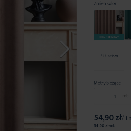
Zmień kolor
CIEMNOBEŻOWY
+52 więcej
Metry bieżące
-
mb
54,90 zł
/ 1
54,90 zł
/
mb