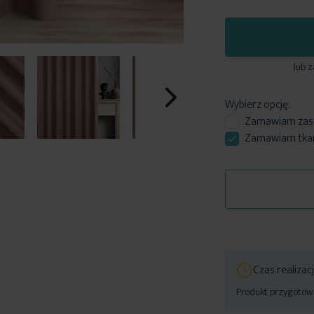
lub 
Wybierz opcję:
Zamawiam
zas
Zamawiam tkani
Czas realizac
Produkt przygotowa