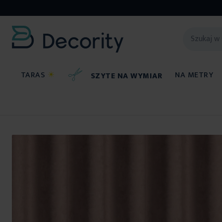
TARAS
☀
NA METRY
SZYTE NA WYMIAR
Tkaniny na metry
Przejdź
na
koniec
galerii