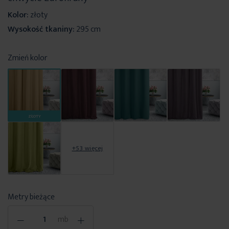
Kolor:
złoty
Wysokość tkaniny:
295 cm
Zmień kolor
ZŁOTY
+53 więcej
Metry bieżące
-
+
mb