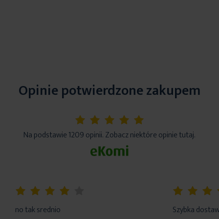
Nie suszyć w suszarce bębnowej
Skład materiałowy
100% poliester
Tolerancja rozmiaru
1%
Pobierz instrukcję użytkowania i bezpieczeństwa produktu
Opinie potwierdzone zakupem
5%
Na podstawie 1209 opinii. Zobacz niektóre opinie tutaj.
80%
100%
no tak srednio
Szybka dosta