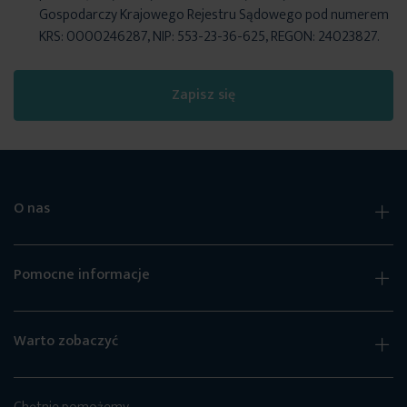
Gospodarczy Krajowego Rejestru Sądowego pod numerem
KRS: 0000246287, NIP: 553-23-36-625, REGON: 24023827.
Zapisz się
O nas
Pomocne informacje
Warto zobaczyć