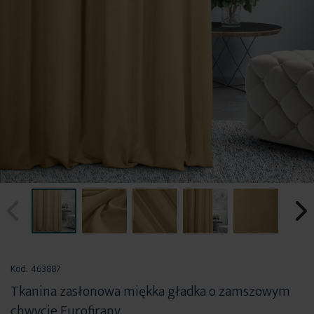
Przejdź
na
Kod:
463887
początek
Tkanina zasłonowa miękka gładka o zamszowym
galerii
chwycie Eurofirany