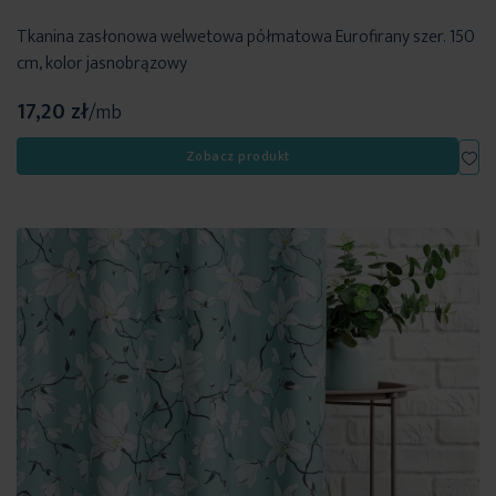
Tkanina zasłonowa welwetowa półmatowa Eurofirany szer. 150
cm, kolor jasnobrązowy
17,20 zł
/mb
Dod
Zobacz produkt