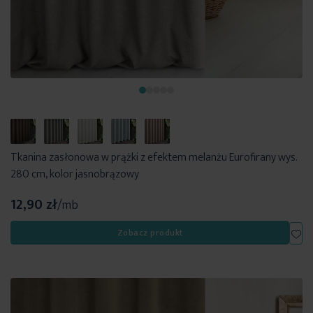
Tkanina zasłonowa w prążki z efektem melanżu Eurofirany wys.
280 cm, kolor jasnobrązowy
12,90 zł
/mb
Dod
Zobacz produkt