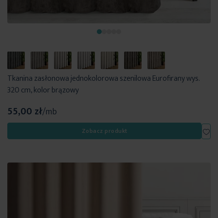
Tkanina zasłonowa jednokolorowa szenilowa Eurofirany wys.
320 cm, kolor brązowy
55,00 zł
/mb
Dod
Zobacz produkt