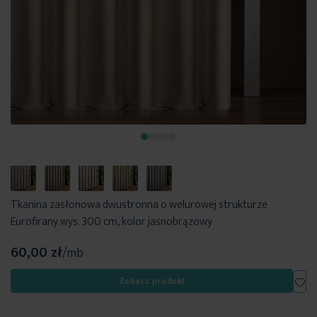
Tkanina zasłonowa dwustronna o welurowej strukturze
Eurofirany wys. 300 cm, kolor jasnobrązowy
60,00 zł
/mb
Dod
Zobacz produkt