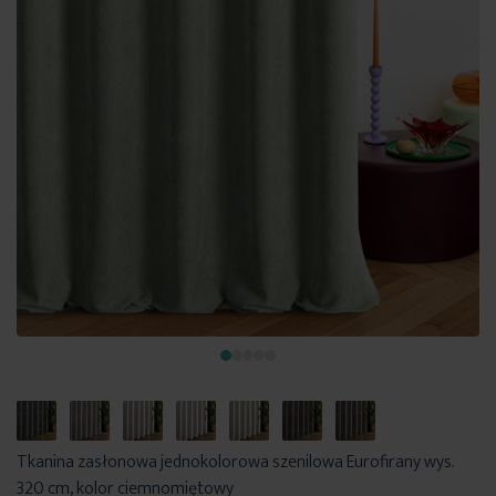
Tkanina zasłonowa jednokolorowa szenilowa Eurofirany wys.
320 cm, kolor ciemnomiętowy