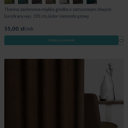
Tkanina zasłonowa miękka gładka o zamszowym chwycie
Eurofirany wys. 295 cm, kolor ciemnobrązowy
55,00 zł
/mb
Dod
Zobacz produkt