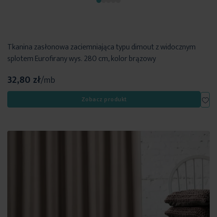
Tkanina zasłonowa zaciemniająca typu dimout z widocznym
splotem Eurofirany wys. 280 cm, kolor brązowy
32,80 zł
/mb
Dod
Zobacz produkt