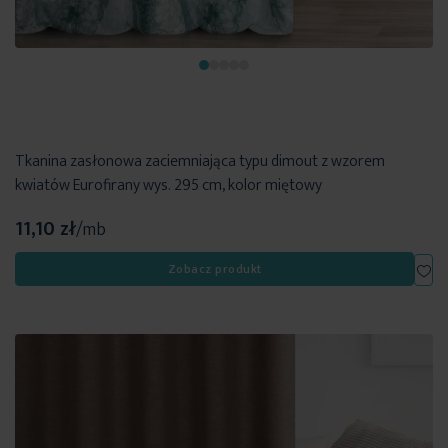
Tkanina zasłonowa zaciemniająca typu dimout z wzorem
kwiatów Eurofirany wys. 295 cm, kolor miętowy
11,10 zł
/mb
Dod
Zobacz produkt