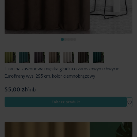
Tkanina zasłonowa miękka gładka o zamszowym chwycie
Eurofirany wys. 295 cm, kolor ciemnobrązowy
55,00 zł
/mb
Dod
Zobacz produkt