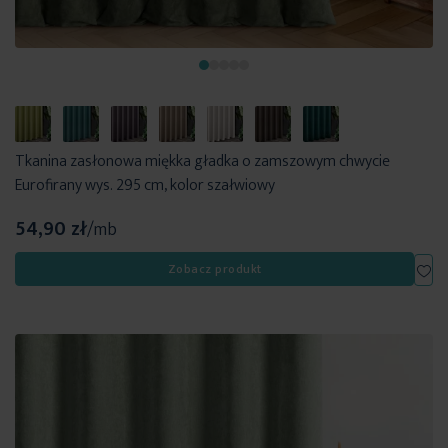
Tkanina zasłonowa miękka gładka o zamszowym chwycie
Eurofirany wys. 295 cm, kolor szałwiowy
54,90 zł
/mb
Dod
Zobacz produkt