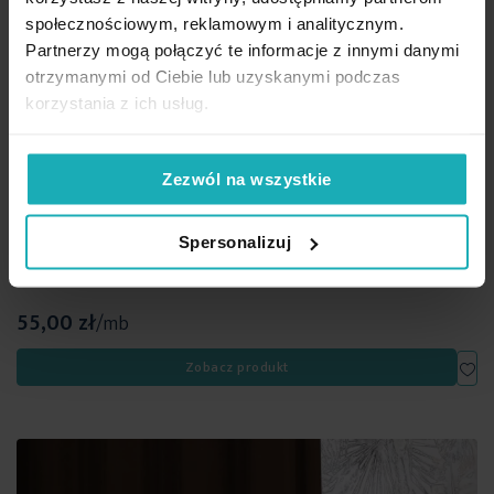
społecznościowym, reklamowym i analitycznym.
Partnerzy mogą połączyć te informacje z innymi danymi
otrzymanymi od Ciebie lub uzyskanymi podczas
korzystania z ich usług.
Zezwól na wszystkie
Spersonalizuj
Tkanina zasłonowa miękka gładka o zamszowym chwycie
Eurofirany wys. 295 cm, kolor miętowy
55,00 zł
/mb
Dod
Zobacz produkt