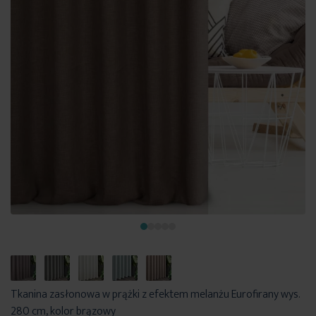
Tkanina zasłonowa w prążki z efektem melanżu Eurofirany wys.
280 cm, kolor brązowy