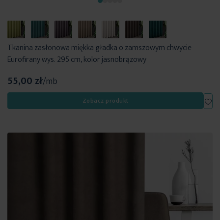
Tkanina zasłonowa miękka gładka o zamszowym chwycie
Eurofirany wys. 295 cm, kolor jasnobrązowy
55,00 zł
/mb
Dod
Zobacz produkt