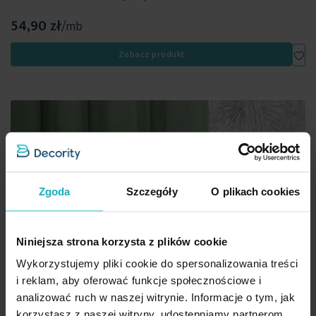
54,90 zł
/mb
Dod
Zobacz produkt
Zgoda
Szczegóły
O plikach cookies
Niniejsza strona korzysta z plików cookie
Wykorzystujemy pliki cookie do spersonalizowania treści
i reklam, aby oferować funkcje społecznościowe i
analizować ruch w naszej witrynie. Informacje o tym, jak
korzystasz z naszej witryny, udostępniamy partnerom