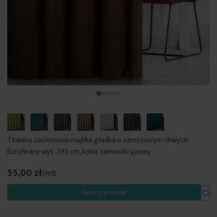
Tkanina zasłonowa miękka gładka o zamszowym chwycie
Eurofirany wys. 295 cm, kolor ciemnobrązowy
55,00 zł
/mb
Dod
Zobacz produkt