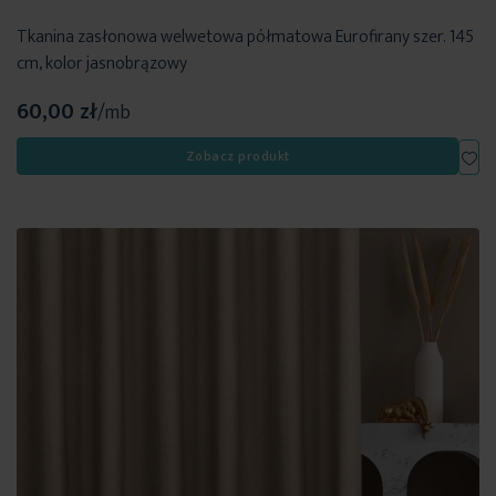
Tkanina zasłonowa welwetowa półmatowa Eurofirany szer. 145
cm, kolor jasnobrązowy
60,00 zł
/mb
Dod
Zobacz produkt