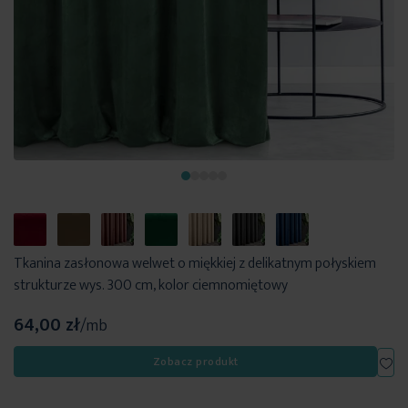
Tkanina zasłonowa welwet o miękkiej z delikatnym połyskiem
strukturze wys. 300 cm, kolor ciemnomiętowy
64,00 zł
/mb
Dod
Zobacz produkt