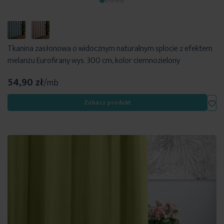
Tkanina zasłonowa o widocznym naturalnym splocie z efektem
melanżu Eurofirany wys. 300 cm, kolor ciemnozielony
54,90 zł
/mb
Dod
Zobacz produkt