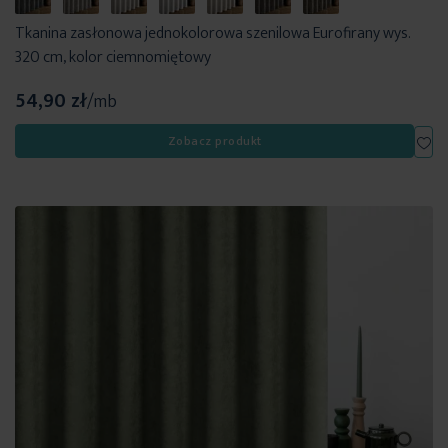
Tkanina zasłonowa jednokolorowa szenilowa Eurofirany wys.
320 cm, kolor ciemnomiętowy
54,90 zł
/mb
Dod
Zobacz produkt