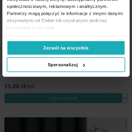
społecznościowym, reklamowym i analitycznym.
Partnerzy mogą połączyć te informacje z innymi danymi
otrzymanymi od Ciebie lub uzyskanymi podczas
korzystania z ich usług.
Zezwól na wszystkie
Spersonalizuj
Tkanina zasłonowa miękka gładka o zamszowym chwycie
Eurofirany wys. 295 cm, kolor jasnozielony
55,00 zł
/mb
Dod
Zobacz produkt