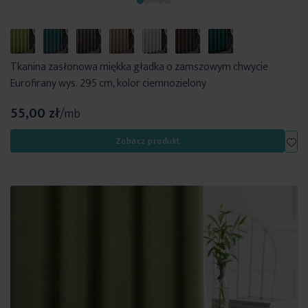
Tkanina zasłonowa miękka gładka o zamszowym chwycie
Eurofirany wys. 295 cm, kolor ciemnozielony
55,00 zł
/mb
Dod
Zobacz produkt