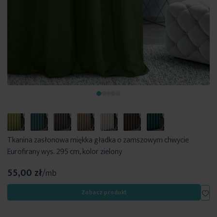
Tkanina zasłonowa miękka gładka o zamszowym chwycie
Eurofirany wys. 295 cm, kolor zielony
55,00 zł
/mb
Dod
Zobacz produkt