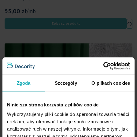
55,00 zł
/mb
Dod
Zobacz produkt
Zgoda
Szczegóły
O plikach cookies
Niniejsza strona korzysta z plików cookie
Wykorzystujemy pliki cookie do spersonalizowania treści
i reklam, aby oferować funkcje społecznościowe i
analizować ruch w naszej witrynie. Informacje o tym, jak
korzystasz z naszej witryny, udostępniamy partnerom