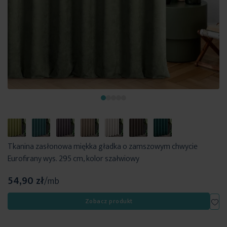
Tkanina zasłonowa miękka gładka o zamszowym chwycie
Eurofirany wys. 295 cm, kolor szałwiowy
54,90 zł
/mb
Dod
Zobacz produkt