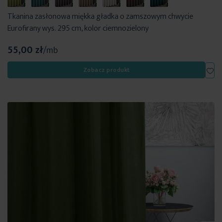
Tkanina zasłonowa miękka gładka o zamszowym chwycie
Eurofirany wys. 295 cm, kolor ciemnozielony
55,00 zł
/mb
Dod
Zobacz produkt