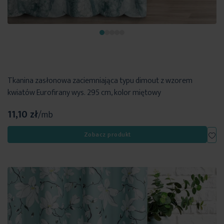
Tkanina zasłonowa zaciemniająca typu dimout z wzorem
kwiatów Eurofirany wys. 295 cm, kolor miętowy
11,10 zł
/mb
Dod
Zobacz produkt