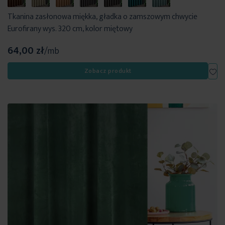
Tkanina zasłonowa miękka, gładka o zamszowym chwycie
Eurofirany wys. 320 cm, kolor miętowy
64,00 zł
/mb
Dod
Zobacz produkt