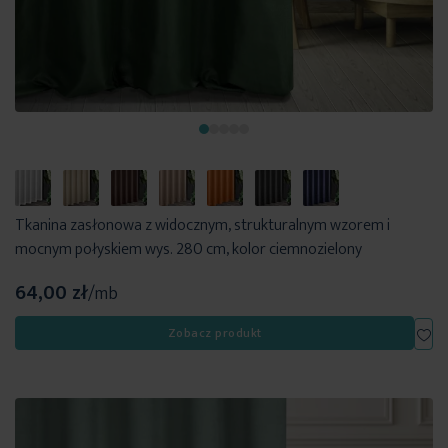
Tkanina zasłonowa z widocznym, strukturalnym wzorem i
mocnym połyskiem wys. 280 cm, kolor ciemnozielony
64,00 zł
/mb
Dod
Zobacz produkt