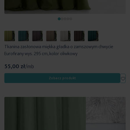
Tkanina zasłonowa miękka gładka o zamszowym chwycie
Eurofirany wys. 295 cm, kolor oliwkowy
55,00 zł
/mb
Dod
Zobacz produkt