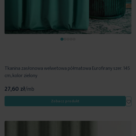
Tkanina zasłonowa welwetowa półmatowa Eurofirany szer. 145
cm, kolor zielony
27,60 zł
/mb
Dod
Zobacz produkt