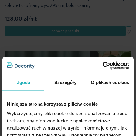
splocie Eurofirany wys. 295 cm, kolor czarny
128,00 zł
/mb
Dod
Zobacz produkt
Zgoda
Szczegóły
O plikach cookies
Niniejsza strona korzysta z plików cookie
Wykorzystujemy pliki cookie do spersonalizowania treści
i reklam, aby oferować funkcje społecznościowe i
analizować ruch w naszej witrynie. Informacje o tym, jak
korzystasz z naszej witryny, udostępniamy partnerom