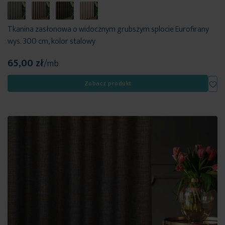
Tkanina zasłonowa o widocznym grubszym splocie Eurofirany
wys. 300 cm, kolor stalowy
65,00 zł
/mb
Dod
Zobacz produkt