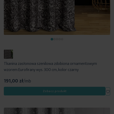
Tkanina zasłonowa szenilowa zdobiona ornamentowym
wzorem Eurofirany wys. 300 cm, kolor czarny
191,00 zł
/mb
Dod
Zobacz produkt