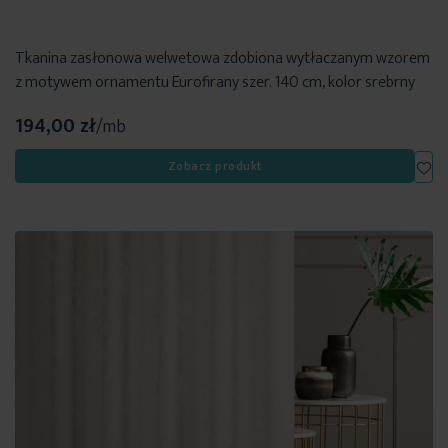
Tkanina zasłonowa welwetowa zdobiona wytłaczanym wzorem
z motywem ornamentu Eurofirany szer. 140 cm, kolor srebrny
194,00 zł
/mb
Dod
Zobacz produkt