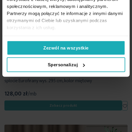
społecznościowym, reklamowym i analitycznym.
Partnerzy mogą połączyć te informacje z innymi danymi
otrzymanymi od Ciebie lub uzyskanymi podczas
korzystania z ich usług.
Zezwól na wszystkie
Spersonalizuj
Tkanina zasłonowa z miękka matowa w stylu eko o naturalnym
splocie Eurofirany wys. 295 cm, kolor miętowy
128,00 zł
/mb
Dod
Zobacz produkt