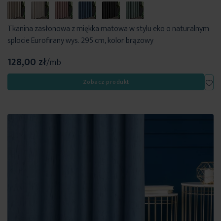
Tkanina zasłonowa z miękka matowa w stylu eko o naturalnym
splocie Eurofirany wys. 295 cm, kolor brązowy
128,00 zł
/mb
Dod
Zobacz produkt