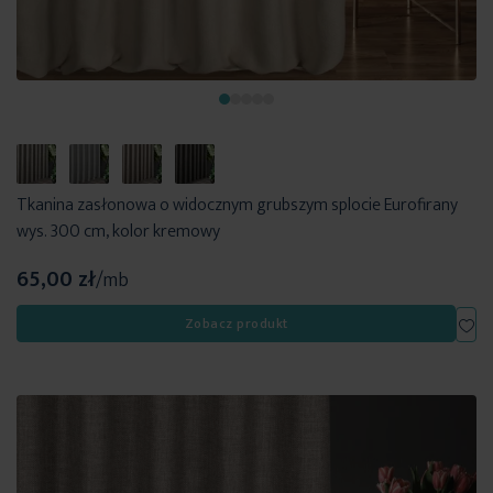
Tkanina zasłonowa o widocznym grubszym splocie Eurofirany
wys. 300 cm, kolor kremowy
65,00 zł
/mb
Dod
Zobacz produkt