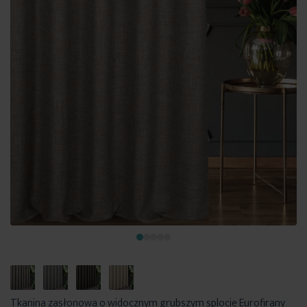
Tkanina zasłonowa o widocznym grubszym splocie Eurofirany