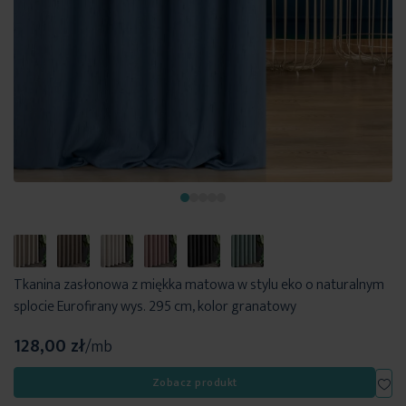
Tkanina zasłonowa z miękka matowa w stylu eko o naturalnym
splocie Eurofirany wys. 295 cm, kolor granatowy
128,00 zł
/mb
Dod
Zobacz produkt