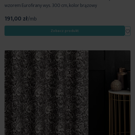
wzorem Eurofirany wys. 300 cm, kolor brązowy
191,00 zł
/mb
Dod
Zobacz produkt