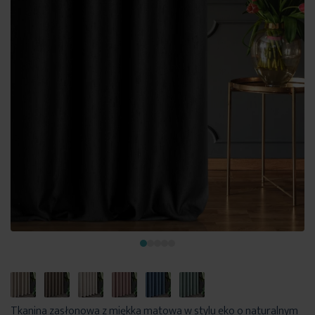
Tkanina zasłonowa z miękka matowa w stylu eko o naturalnym