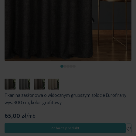
Tkanina zasłonowa o widocznym grubszym splocie Eurofirany
wys. 300 cm, kolor grafitowy
65,00 zł
/mb
Dod
Zobacz produkt