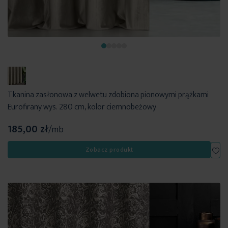
Tkanina zasłonowa z welwetu zdobiona pionowymi prążkami
Eurofirany wys. 280 cm, kolor ciemnobeżowy
185,00 zł
/mb
Dod
Zobacz produkt