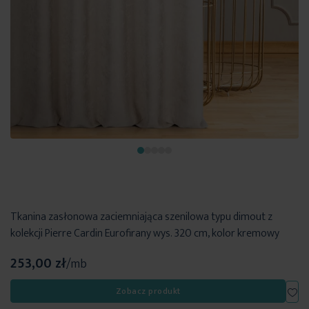
Tkanina zasłonowa zaciemniająca szenilowa typu dimout z
kolekcji Pierre Cardin Eurofirany wys. 320 cm, kolor kremowy
253,00 zł
/mb
Dod
Zobacz produkt