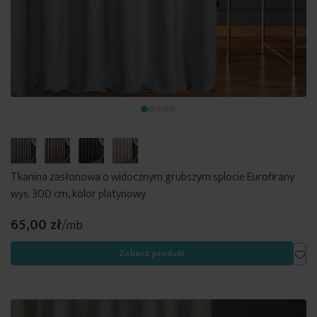
Tkanina zasłonowa o widocznym grubszym splocie Eurofirany
wys. 300 cm, kolor platynowy
65,00 zł
/mb
Dod
Zobacz produkt