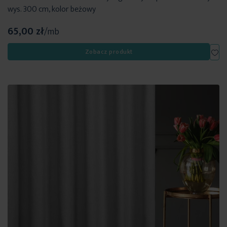
wys. 300 cm, kolor beżowy
65,00 zł
/mb
Dod
Zobacz produkt