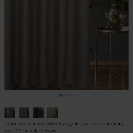
Tkanina zasłonowa o widocznym grubszym splocie Eurofirany
wys. 300 cm, kolor beżowy