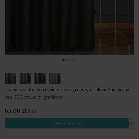
Tkanina zasłonowa o widocznym grubszym splocie Eurofirany
wys. 300 cm, kolor grafitowy
65,00 zł
/mb
Dod
Zobacz produkt