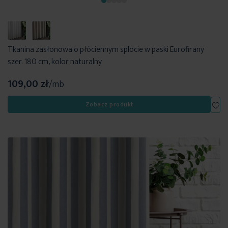
Tkanina zasłonowa o płóciennym splocie w paski Eurofirany
szer. 180 cm, kolor naturalny
109,00 zł
/mb
Dod
Zobacz produkt