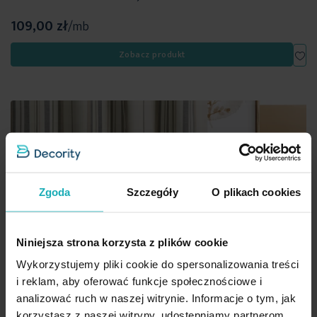
109,00 zł
/mb
Dod
Zobacz produkt
Zgoda
Szczegóły
O plikach cookies
Niniejsza strona korzysta z plików cookie
Wykorzystujemy pliki cookie do spersonalizowania treści
i reklam, aby oferować funkcje społecznościowe i
analizować ruch w naszej witrynie. Informacje o tym, jak
korzystasz z naszej witryny, udostępniamy partnerom