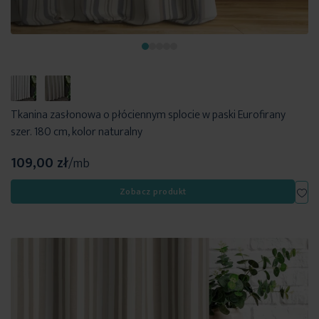
Tkanina zasłonowa o płóciennym splocie w paski Eurofirany
szer. 180 cm, kolor naturalny
109,00 zł
/mb
Dod
Zobacz produkt