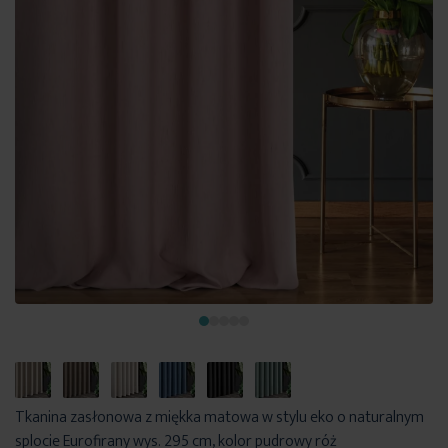
Tkanina zasłonowa z miękka matowa w stylu eko o naturalnym
splocie Eurofirany wys. 295 cm, kolor pudrowy róż