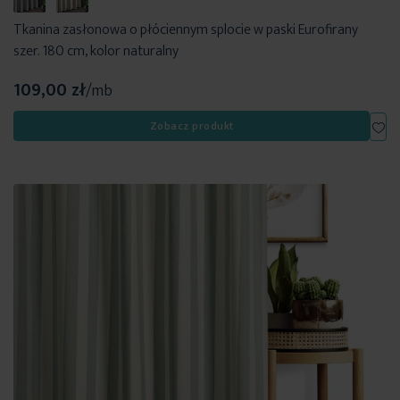
Tkanina zasłonowa o płóciennym splocie w paski Eurofirany
szer. 180 cm, kolor naturalny
109,00 zł
/mb
Dod
Zobacz produkt