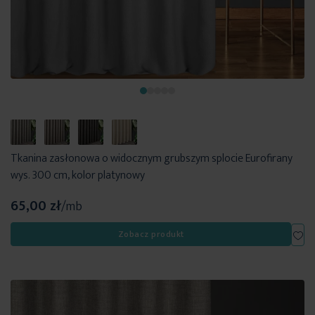
Tkanina zasłonowa o widocznym grubszym splocie Eurofirany
wys. 300 cm, kolor platynowy
65,00 zł
/mb
Dod
Zobacz produkt