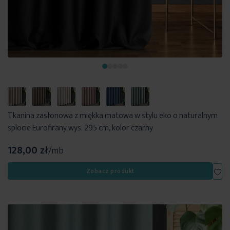
Tkanina zasłonowa z miękka matowa w stylu eko o naturalnym
splocie Eurofirany wys. 295 cm, kolor czarny
128,00 zł
/mb
Dod
Zobacz produkt