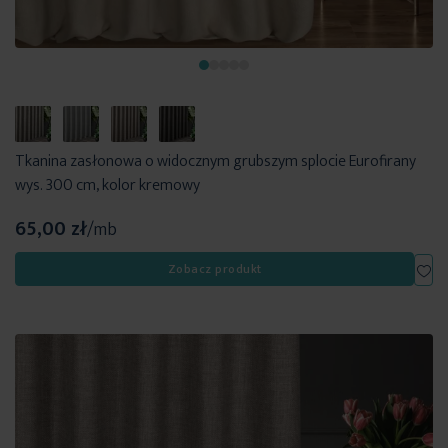
Tkanina zasłonowa o widocznym grubszym splocie Eurofirany
wys. 300 cm, kolor kremowy
65,00 zł
/mb
Dod
Zobacz produkt