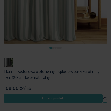
Tkanina zasłonowa o płóciennym splocie w paski Eurofirany
szer. 180 cm, kolor naturalny
109,00 zł
/mb
Dod
Zobacz produkt