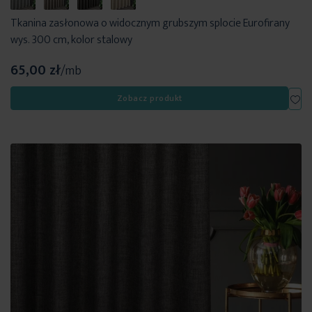
Tkanina zasłonowa o widocznym grubszym splocie Eurofirany
wys. 300 cm, kolor stalowy
65,00 zł
/mb
Dod
Zobacz produkt