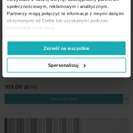
społecznościowym, reklamowym i analitycznym.
Partnerzy mogą połączyć te informacje z innymi danymi
otrzymanymi od Ciebie lub uzyskanymi podczas
korzystania z ich usług.
Zezwól na wszystkie
Spersonalizuj
Tkanina zasłonowa o płóciennym splocie w paski Eurofirany
szer. 180 cm, kolor naturalny
109,00 zł
/mb
Dod
Zobacz produkt