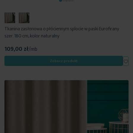
Tkanina zasłonowa o płóciennym splocie w paski Eurofirany
szer. 180 cm, kolor naturalny
109,00 zł
/mb
Dod
Zobacz produkt