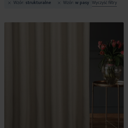
Wzór
strukturalne
Wzór
w pasy
Wyczyść filtry