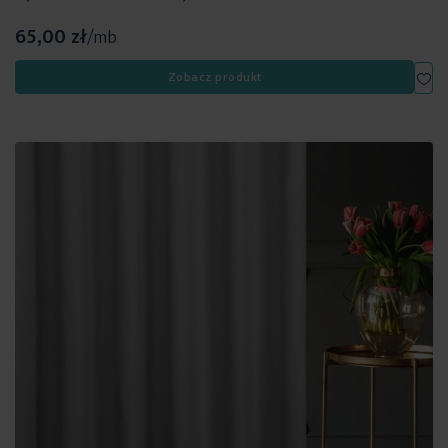
65,00 zł
/mb
Dod
Zobacz produkt