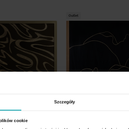
listy
życzeń
Outlet
Szczegóły
 plików cookie