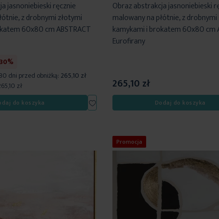
a jasnoniebieski ręcznie
Obraz abstrakcja jasnoniebieski r
ótnie, z drobnymi złotymi
malowany na płótnie, z drobnymi
rokatem 60x80 cm ABSTRACT
kamykami i brokatem 60x80 cm
Eurofirany
-30%
 30 dni przed obniżką:
265,10 zł
265,10 zł
265,10 zł
Dodaj
odaj do koszyka
Dodaj do koszyka
do
listy
życzeń
Promocja