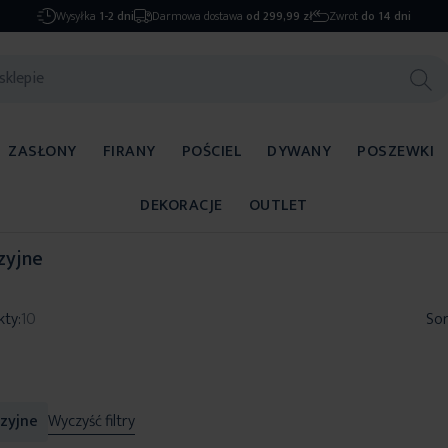
Wysyłka
1-2 dni
Darmowa dostawa
od 299,99 zł
Zwrot
do 14 dni
ZASŁONY
FIRANY
POŚCIEL
DYWANY
POSZEWKI
DEKORACJE
OUTLET
zyjne
kty:
10
Sor
zyjne
Wyczyść filtry