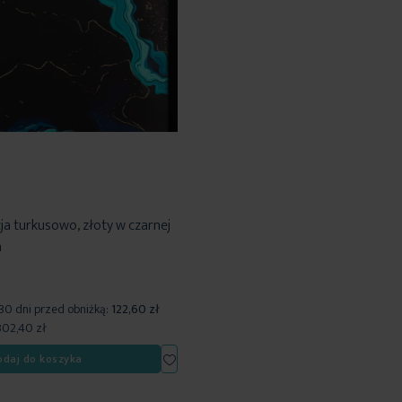
ja turkusowo, złoty w czarnej
m
 30 dni przed obniżką:
122,60 zł
302,40 zł
Dodaj
odaj do koszyka
do
listy