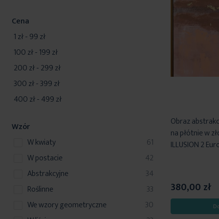
Cena
1 zł
-
99 zł
100 zł
-
199 zł
200 zł
-
299 zł
300 zł
-
399 zł
400 zł
-
499 zł
Obraz abstrakc
Wzór
na płótnie w z
produkty
w kwiaty
61
ILLUSION 2 Euro
produkty
w postacie
42
produkty
abstrakcyjne
34
380,00 zł
produkty
roślinne
33
produkty
we wzory geometryczne
30
D