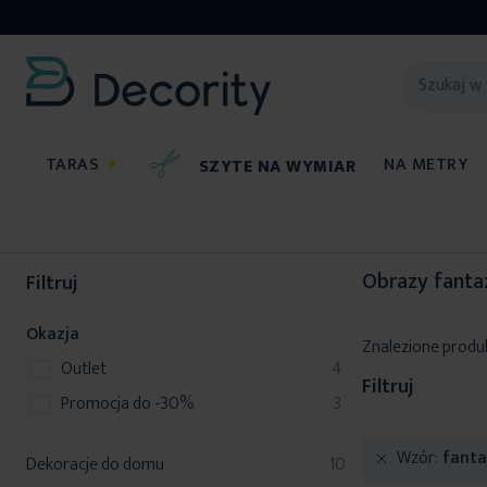
TARAS
☀
NA METRY
SZYTE NA WYMIAR
Dekoracje do domu
Obrazy
Obrazy fanta
Filtruj
Okazja
Znalezione produ
produkty
Outlet
4
Filtruj
produkty
Promocja do -30%
3
Wzór
fanta
produkty
Dekoracje do domu
10