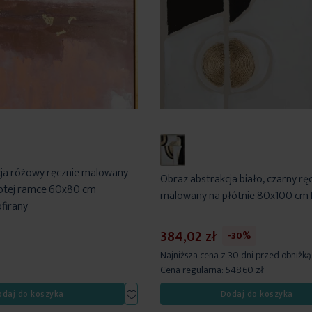
ja różowy ręcznie malowany
Obraz abstrakcja biało, czarny rę
łotej ramce 60x80 cm
malowany na płótnie 80x100 cm 
firany
384,02 zł
-30%
Najniższa cena z 30 dni przed obniżką
Cena regularna:
548,60 zł
Dodaj
odaj do koszyka
Dodaj do koszyka
do