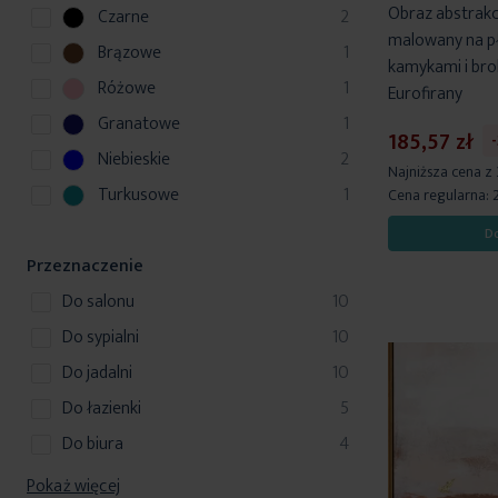
r
Obraz abstrakcj
p
Czarne
2
d
o
malowany na pł
r
u
p
Brązowe
1
d
kamykami i b
o
k
r
u
p
Różowe
1
Eurofirany
d
t
o
k
r
u
p
Granatowe
1
d
185,57 zł
t
o
k
r
u
p
Niebieskie
2
d
Najniższa cena z
t
o
k
r
u
p
Turkusowe
1
Cena regularna:
y
d
t
o
k
r
u
D
d
t
o
k
u
Przeznaczenie
d
t
k
u
produkty
do salonu
10
t
k
produkty
do sypialni
10
y
t
produkty
do jadalni
10
produkty
do łazienki
5
produkty
do biura
4
Pokaż więcej