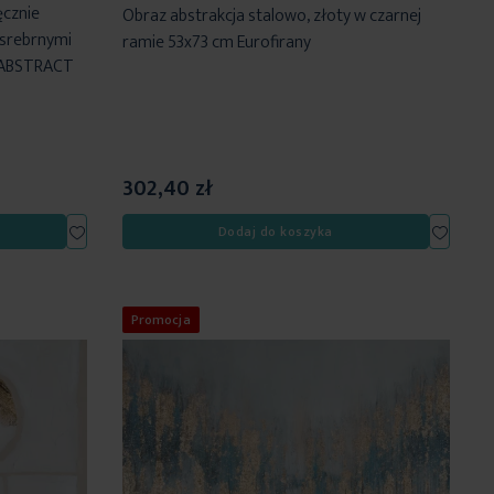
ęcznie
Obraz abstrakcja stalowo, złoty w czarnej
 srebrnymi
ramie 53x73 cm Eurofirany
 ABSTRACT
302,40 zł
Dodaj
Dodaj
Dodaj do koszyka
do
do
listy
listy
życzeń
życzeń
Promocja