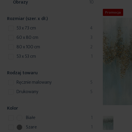
produkty
Obrazy
10
Promocja
Rozmiar (szer. x dł.)
produkty
53 x 73 cm
4
produkty
60 x 80 cm
3
produkty
80 x 100 cm
2
produkt
53 x 53 cm
1
Rodzaj towaru
produkty
ręcznie malowany
5
produkty
drukowany
5
Kolor
p
Białe
1
r
p
Szare
1
o