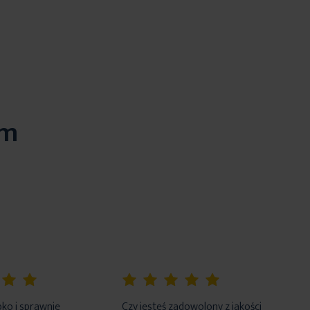
em
100%
ko i sprawnie
Czy jesteś zadowolony z jakości