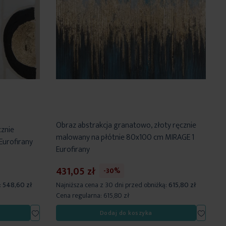
Obraz abstrakcja granatowo, złoty ręcznie
cznie
malowany na płótnie 80x100 cm MIRAGE 1
Eurofirany
Eurofirany
431,05 zł
-30%
:
548,60 zł
Najniższa cena z 30 dni przed obniżką:
615,80 zł
Cena regularna:
615,80 zł
Dodaj
Dodaj
Dodaj do koszyka
do
do