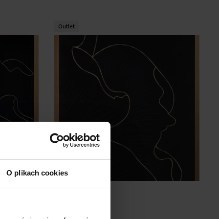
listy
listy
życzeń
życzeń
Outlet
O plikach cookies