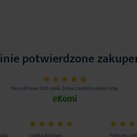
życzeń
inie potwierdzone zakup
5%
Na podstawie 1226 opinii. Zobacz niektóre opinie tutaj.
100%
100%
łudze
Szybka dostawa,
Polecam, szyb