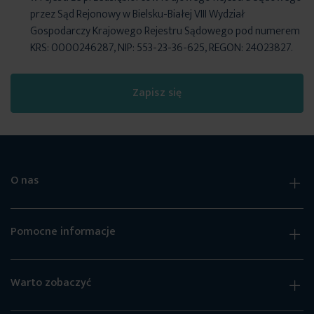
przez Sąd Rejonowy w Bielsku-Białej VIII Wydział
Gospodarczy Krajowego Rejestru Sądowego pod numerem
KRS: 0000246287, NIP: 553-23-36-625, REGON: 24023827.
Zapisz się
O nas
Pomocne informacje
Warto zobaczyć