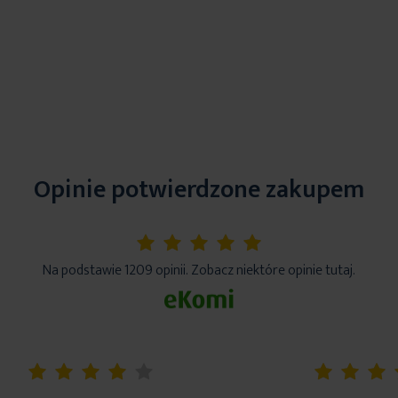
Opinie potwierdzone zakupem
5%
Na podstawie 1209 opinii. Zobacz niektóre opinie tutaj.
80%
100%