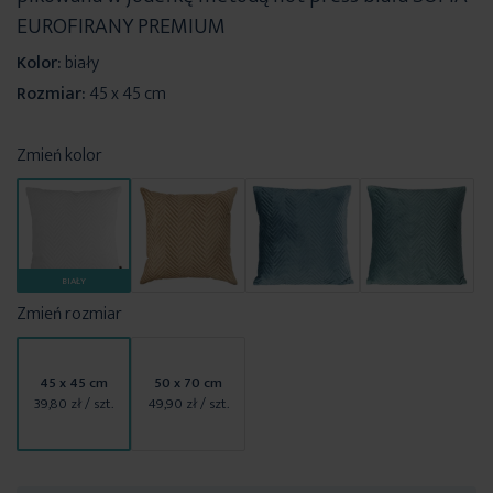
EUROFIRANY PREMIUM
Kolor:
biały
Rozmiar:
45 x 45 cm
Zmień kolor
BIAŁY
Zmień rozmiar
45 x 45 cm
50 x 70 cm
39,80 zł
/ szt.
49,90 zł
/ szt.