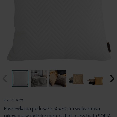
Przejdź
na
Kod:
452620
początek
Poszewka na poduszkę 50x70 cm welwetowa
galerii
pikowana w jodełkę metodą hot press biała SOFIA