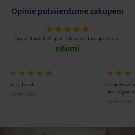
Opinie potwierdzone zakupem
5%
Na podstawie 1226 opinii. Zobacz niektóre opinie tutaj.
100%
100%
Wszystko ok
Przejrzysta i 
oraz dogodne 
06-08-2026
06-08-2026