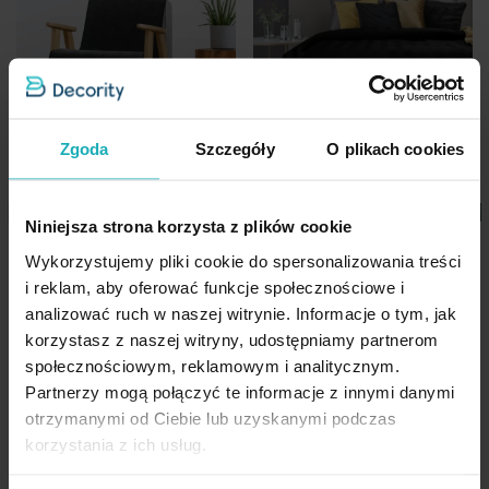
Skład materiałowy
100% poliester
Dopuszcza się użycie nadchlorku etylenu oraz
Dane techniczne:
Waga netto
300 g
wodnego roztworu węglanu fluoru
szerokość: 50 cm
Pobierz instrukcję użytkowania i bezpieczeństwa produktu
długość: 70 cm
Nie można wybielać i chlorować
skład: 100% poliester - welwet
Zgoda
Szczegóły
O plikach cookies
gramatura: 260 g/m
2
Niniejsza strona korzysta z plików cookie
Narzuta welwetowa na fotel
Narzuta welwetowa czarna
Wykorzystujemy pliki cookie do spersonalizowania treści
czarna 70x160 cm pikowana w
170x210 cm pikowana w
i reklam, aby oferować funkcje społecznościowe i
jodełkę metodą hot press
jodełkę metodą hot press
analizować ruch w naszej witrynie. Informacje o tym, jak
SOFIA EUROFIRANY PREMIUM
SOFIA EUROFIRANY PREMIUM
korzystasz z naszej witryny, udostępniamy partnerom
społecznościowym, reklamowym i analitycznym.
76,70 zł
199,30 zł
Partnerzy mogą połączyć te informacje z innymi danymi
Dodaj do listy życzeń
Dodaj do listy życzeń
Dod
otrzymanymi od Ciebie lub uzyskanymi podczas
Dodaj do koszyka
Dodaj do koszyka
korzystania z ich usług.