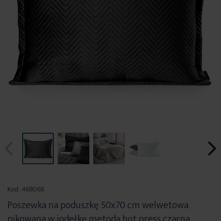
Przejdź
na
Kod:
468068
początek
Poszewka na poduszkę 50x70 cm welwetowa
galerii
pikowana w jodełkę metodą hot press czarna