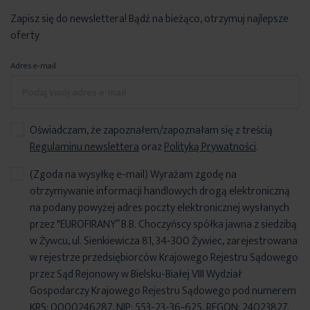
Zapisz się do newslettera! Bądź na bieżąco, otrzymuj najlepsze
oferty
Adres e-mail
Oświadczam, że zapoznałem/zapoznałam się z treścią
Regulaminu newslettera
oraz
Polityką Prywatności
.
(Zgoda na wysyłkę e-mail) Wyrażam zgodę na
otrzymywanie informacji handlowych drogą elektroniczną
na podany powyżej adres poczty elektronicznej wysłanych
przez "EUROFIRANY” B.B. Choczyńscy spółka jawna z siedzibą
w Żywcu, ul. Sienkiewicza 81, 34-300 Żywiec, zarejestrowana
w rejestrze przedsiębiorców Krajowego Rejestru Sądowego
przez Sąd Rejonowy w Bielsku-Białej VIII Wydział
Gospodarczy Krajowego Rejestru Sądowego pod numerem
KRS: 0000246287, NIP: 553-23-36-625, REGON: 24023827.