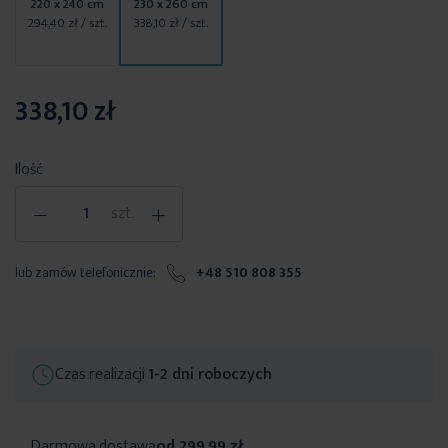
220 x 240 cm
230 x 260 cm
294,40 zł
/ szt.
338,10 zł
/ szt.
338,10 zł
Ilość
-
+
szt.
lub zamów telefonicznie:
+48 510 808 355
Czas realizacji
1-2 dni roboczych
Darmowa dostawa
od 299,99 zł