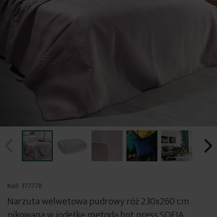
Przejdź
na
Kod:
377778
początek
Narzuta welwetowa pudrowy róż 230x260 cm
galerii
pikowana w jodełkę metodą hot press SOFIA