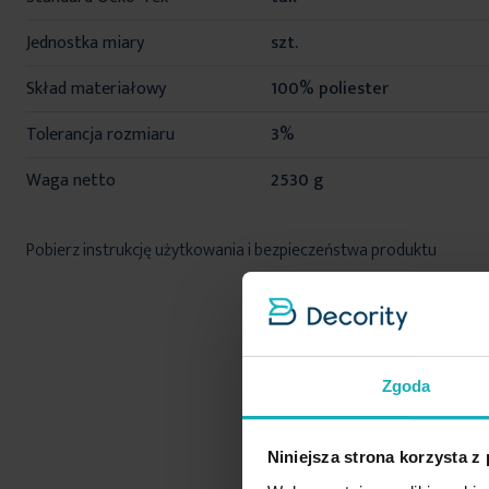
Jednostka miary
szt.
Skład materiałowy
100% poliester
Tolerancja rozmiaru
3%
Waga netto
2530 g
Pobierz instrukcję użytkowania i bezpieczeństwa produktu
Zgoda
Niniejsza strona korzysta z