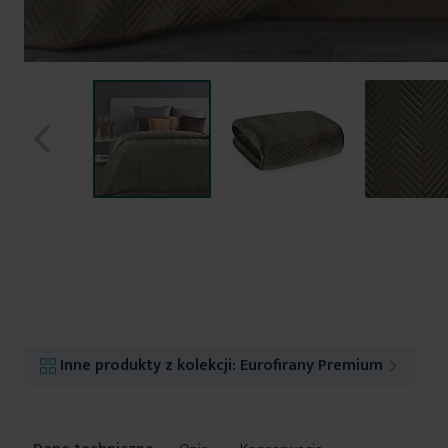
Przejdź
na
początek
galerii
Inne produkty z kolekcji:
Eurofirany Premium