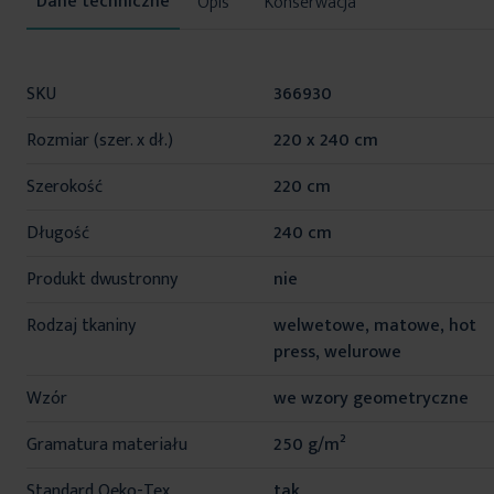
Opis
Konserwacja
Więcej
SKU
366930
informacji
Rozmiar (szer. x dł.)
220 x 240 cm
Szerokość
220 cm
Długość
240 cm
Produkt dwustronny
nie
Rodzaj tkaniny
welwetowe, matowe, hot
press, welurowe
Wzór
we wzory geometryczne
Gramatura materiału
250 g/m²
Standard Oeko-Tex
tak