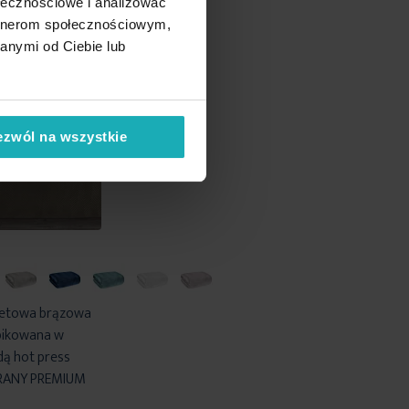
ołecznościowe i analizować
artnerom społecznościowym,
anymi od Ciebie lub
ezwól na wszystkie
wetowa brązowa
pikowana w
ą hot press
IRANY PREMIUM