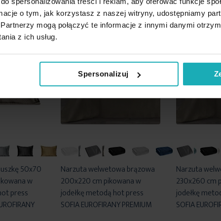
do spersonalizowania treści i reklam, aby oferować funkcje sp
ormacje o tym, jak korzystasz z naszej witryny, udostępniamy p
Partnerzy mogą połączyć te informacje z innymi danymi otrzym
nia z ich usług.
Spersonalizuj
Z
duszkę 50x70
Narzuta welwetowa brązowa
Narzuta wel
ikowana w
200x220 cm pikowana w
230x260 cm 
hot press
jodełkę metodą hot press
jodełkę metod
EUROFIRANY
SOFIA EUROFIRANY PREMIUM
SOFIA EUROF