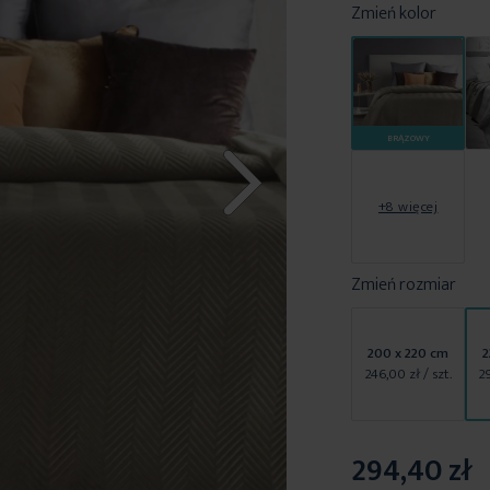
Zmień kolor
BRĄZOWY
+8 więcej
Zmień rozmiar
200 x 220 cm
2
246,00 zł
/ szt.
2
294,40 zł