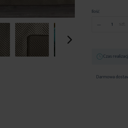
Ilość
-
szt.
Czas realizac
Darmowa dosta