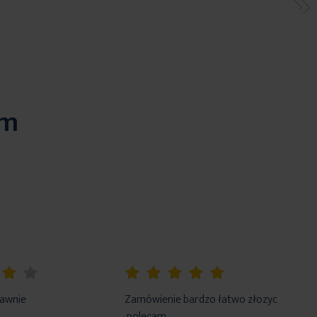
em
100%
rawnie
Zamówienie bardzo łatwo złozyc
.polecam