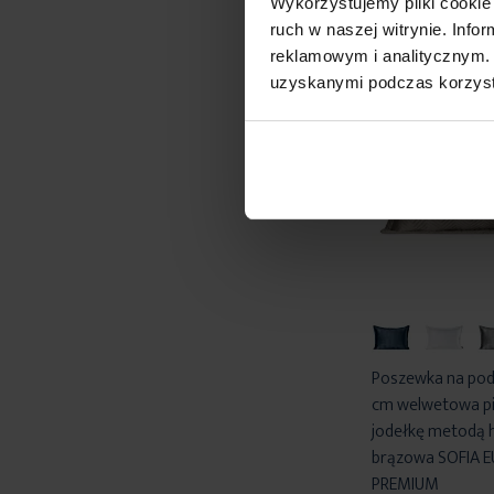
Wykorzystujemy pliki cookie 
ruch w naszej witrynie. Inf
reklamowym i analitycznym. 
uzyskanymi podczas korzysta
Poszewka na po
cm welwetowa p
jodełkę metodą 
brązowa SOFIA 
PREMIUM