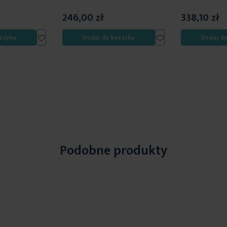
246,00 zł
338,10 zł
Dodaj
Dodaj
szyka
Dodaj do koszyka
Dodaj d
do
do
listy
listy
życzeń
życzeń
Podobne produkty