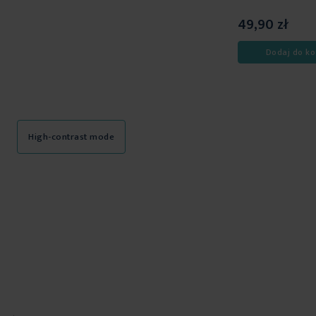
49,90 zł
Dodaj do ko
High-contrast mode