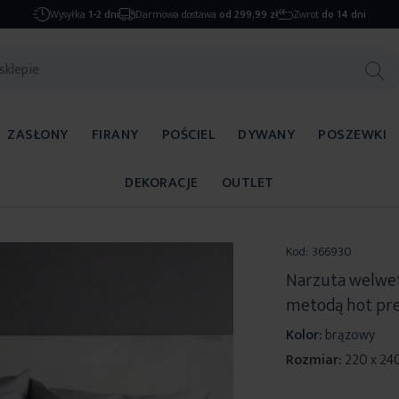
Wysyłka
1-2 dni
Darmowa dostawa
od 299,99 zł
Zwrot
do 14 dni
ZASŁONY
FIRANY
POŚCIEL
DYWANY
POSZEWKI
DEKORACJE
OUTLET
Kod:
366930
Narzuta welwe
metodą hot pr
Kolor:
brązowy
Rozmiar:
220 x 24