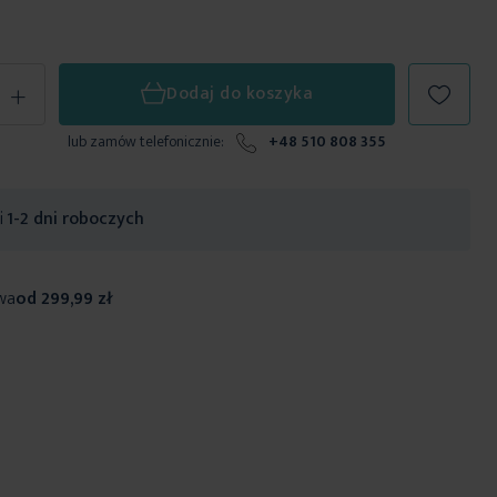
+
Dodaj do koszyka
lub zamów telefonicznie:
+48 510 808 355
ji
1-2 dni roboczych
wa
od 299,99 zł