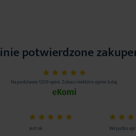
inie potwierdzone zakup
5%
Na podstawie 1209 opinii. Zobacz niektóre opinie tutaj.
100%
80%
Jest ok
Wszystko sp