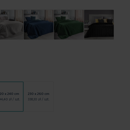
20 x 240 cm
230 x 260 cm
94,40 zł
/ szt.
338,10 zł
/ szt.