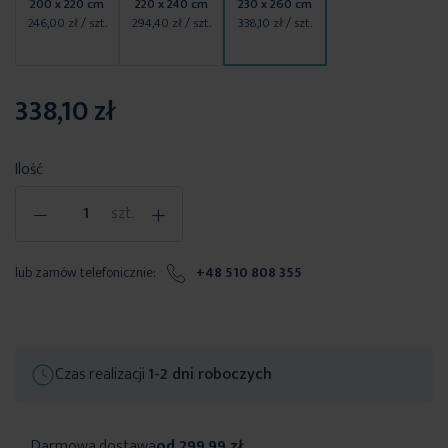
200 x 220 cm
220 x 240 cm
230 x 260 cm
246,00 zł
/ szt.
294,40 zł
/ szt.
338,10 zł
/ szt.
338,10 zł
Ilość
-
+
szt.
lub zamów telefonicznie:
+48 510 808 355
Czas realizacji
1-2 dni roboczych
Darmowa dostawa
od 299,99 zł