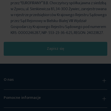
przez "EUROFIRANY” B.B. Choczyńscy spółka jawna z siedzibą
w Żywcu, ul. Sienkiewicza 81, 34-300 Żywiec, zarejestrowana
w rejestrze przedsiębiorców Krajowego Rejestru Sądowego
przez Sąd Rejonowy w Bielsku-Białej VIII Wydział
Gospodarczy Krajowego Rejestru Sądowego pod numerem
KRS: 0000246287, NIP: 553-23-36-625, REGON: 24023827.
Zapisz się
O nas
Pomocne informacje