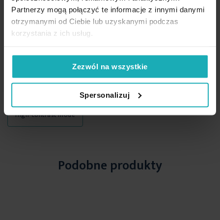
PREMIUM
PREMIUM
Partnerzy mogą połączyć te informacje z innymi danymi
otrzymanymi od Ciebie lub uzyskanymi podczas
39,80 zł
49,90 zł
korzystania z ich usług.
Dodaj do listy życzeń
Dodaj do listy życzeń
Dod
Dodaj do koszyka
Dodaj do koszyka
Zezwól na wszystkie
Spersonalizuj
High-contrast mode
Podobne produkty