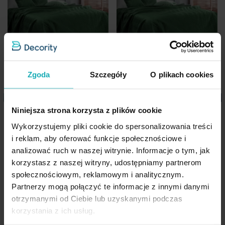
Skład materiałowy
100% poliester
Dopuszcza się użycie nadchlorku etylenu oraz
Dane techniczne:
Waga netto
300 g
wodnego roztworu węglanu fluoru
szerokość: 50 cm
Pobierz instrukcję użytkowania i bezpieczeństwa produktu
długość: 70 cm
Nie można wybielać i chlorować
skład: 100% poliester - welwet
Zgoda
Szczegóły
O plikach cookies
gramatura: 260 g/m
2
Niniejsza strona korzysta z plików cookie
Narzuta welwetowa
Narzuta welwetowa
ciemnozielony 170x210 cm
ciemnozielony 200x220 cm
Wykorzystujemy pliki cookie do spersonalizowania treści
pikowana w jodełkę metodą
pikowana w jodełkę metodą
i reklam, aby oferować funkcje społecznościowe i
hot press SOFIA EUROFIRANY
hot press SOFIA EUROFIRANY
analizować ruch w naszej witrynie. Informacje o tym, jak
PREMIUM
PREMIUM
korzystasz z naszej witryny, udostępniamy partnerom
społecznościowym, reklamowym i analitycznym.
199,30 zł
246,00 zł
Partnerzy mogą połączyć te informacje z innymi danymi
otrzymanymi od Ciebie lub uzyskanymi podczas
Dodaj do listy życzeń
Dodaj do listy życzeń
Dod
Dodaj do koszyka
Dodaj do koszyka
korzystania z ich usług.