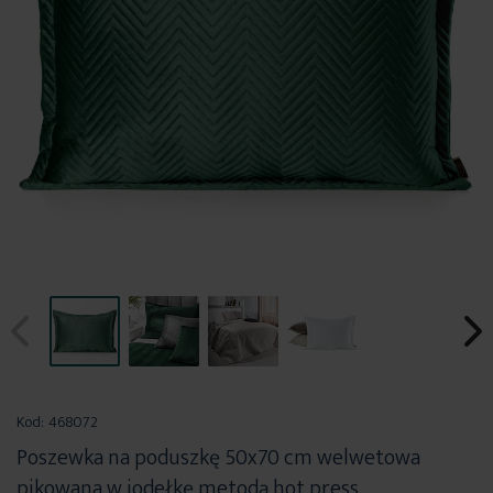
Przejdź
na
Kod:
468072
początek
Poszewka na poduszkę 50x70 cm welwetowa
galerii
pikowana w jodełkę metodą hot press