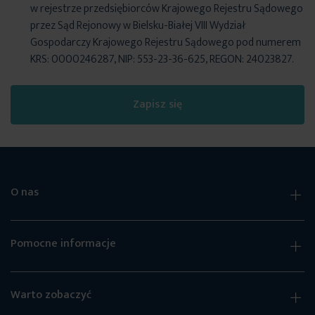
w rejestrze przedsiębiorców Krajowego Rejestru Sądowego
przez Sąd Rejonowy w Bielsku-Białej VIII Wydział
Gospodarczy Krajowego Rejestru Sądowego pod numerem
KRS: 0000246287, NIP: 553-23-36-625, REGON: 24023827.
Zapisz się
O nas
Pomocne informacje
Warto zobaczyć