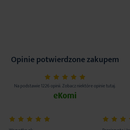
Opinie potwierdzone zakupem
5%
Na podstawie 1226 opinii. Zobacz niektóre opinie tutaj.
100%
100%