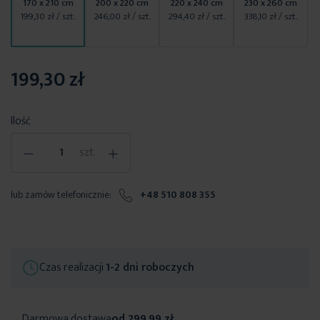
170 x 210 cm
200 x 220 cm
220 x 240 cm
230 x 260 cm
199,30 zł
/ szt.
246,00 zł
/ szt.
294,40 zł
/ szt.
338,10 zł
/ szt.
199,30 zł
Ilość
-
+
szt.
lub zamów telefonicznie:
+48 510 808 355
Czas realizacji
1-2 dni roboczych
Darmowa dostawa
od 299,99 zł