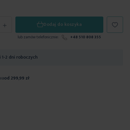
+
Dodaj do koszyka
lub zamów telefonicznie:
+48 510 808 355
ji
1-2 dni roboczych
wa
od 299,99 zł