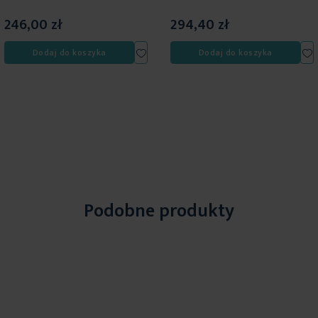
246,00 zł
294,40 zł
j
Dodaj
D
Dodaj do koszyka
Dodaj do koszyka
do
d
listy
l
eń
życzeń
ż
Podobne produkty