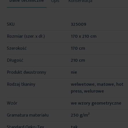
Opis
Konserwacja
Więcej
SKU
325009
informacji
Rozmiar (szer. x dł.)
170 x 210 cm
Szerokość
170 cm
Długość
210 cm
Produkt dwustronny
nie
Rodzaj tkaniny
welwetowe, matowe, hot
press, welurowe
Wzór
we wzory geometryczne
Gramatura materiału
250 g/m²
Standard Oeko-Tex
tak