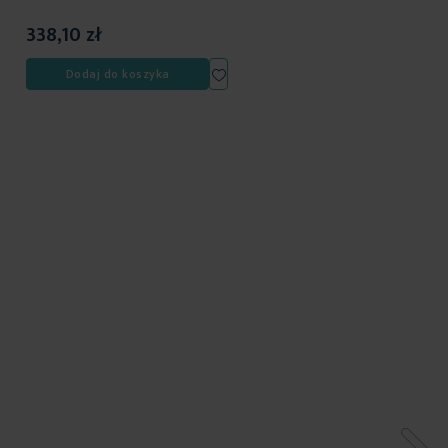
338,10 zł
odaj
Dodaj
Dodaj do koszyka
o
do
isty
listy
yczeń
życzeń