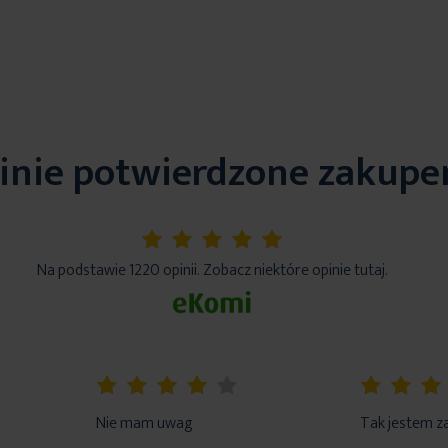
inie potwierdzone zakup
5%
Na podstawie 1220 opinii. Zobacz niektóre opinie tutaj.
80%
100%
Nie mam uwag
Tak jestem z