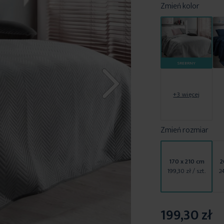
Zmień kolor
SREBRNY
+3 więcej
Zmień rozmiar
170 x 210 cm
2
199,30 zł
/ szt.
2
199,30 zł