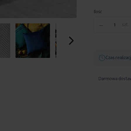
Ilość
-
szt.
Czas realizac
Darmowa dosta