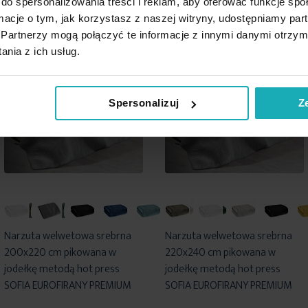
do spersonalizowania treści i reklam, aby oferować funkcje sp
ormacje o tym, jak korzystasz z naszej witryny, udostępniamy p
Partnerzy mogą połączyć te informacje z innymi danymi otrzym
nia z ich usług.
Spersonalizuj
Z
Narzuta welwetowa srebrna
Narzuta welwetowa srebrna
200x220 cm pikowana w
220x240 cm pikowana w
jodełkę metodą hot press
jodełkę metodą hot press
SOFIA EUROFIRANY PREMIUM
SOFIA EUROFIRANY PREMIUM