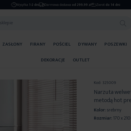
Wysyłka
1-2 dni
Darmowa dostawa
od 299,99 zł
Zwrot
do 14 dni
ZASŁONY
FIRANY
POŚCIEL
DYWANY
POSZEWKI
DEKORACJE
OUTLET
Kod:
325009
Narzuta welwet
metodą hot pr
Kolor:
srebrny
Rozmiar:
170 x 21