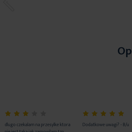
Op
60%
100%
dlugo czekalam na przesylke ktora
Dodatkowe uwagi? - B/u
nie jest taka jak zamowilam tzn