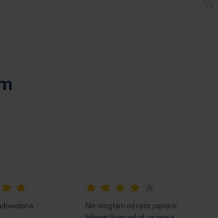
em
80%
adowolona.
Nie mogłam od razu zapłacić
blikiem (komunikat: przerwa