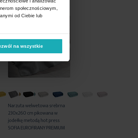
ołecznościowe i analizować
artnerom społecznościowym,
anymi od Ciebie lub
ezwól na wszystkie
Narzuta welwetowa srebrna
230x260 cm pikowana w
jodełkę metodą hot press
SOFIA EUROFIRANY PREMIUM