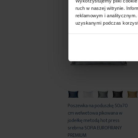
Wykorzystujemy pliki cookie 
ruch w naszej witrynie. Inf
reklamowym i analitycznym. 
uzyskanymi podczas korzysta
Poszewka na poduszkę 50x70
cm welwetowa pikowana w
jodełkę metodą hot press
srebrna SOFIA EUROFIRANY
PREMIUM