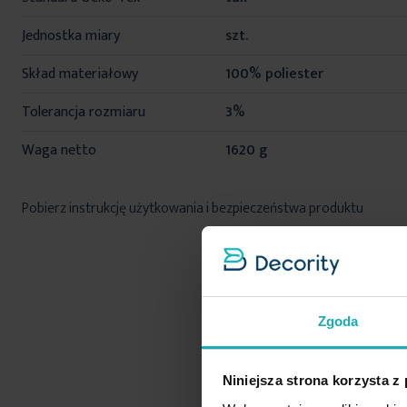
Jednostka miary
szt.
Skład materiałowy
100% poliester
Tolerancja rozmiaru
3%
Waga netto
1620 g
Pobierz instrukcję użytkowania i bezpieczeństwa produktu
Zgoda
Niniejsza strona korzysta z