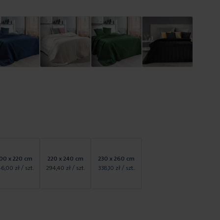
00 x 220 cm
220 x 240 cm
230 x 260 cm
46,00 zł
/ szt.
294,40 zł
/ szt.
338,10 zł
/ szt.