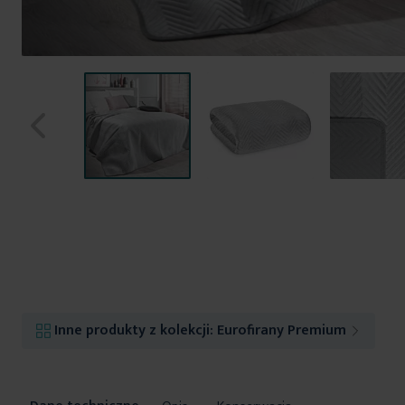
Przejdź
na
początek
galerii
Inne produkty z kolekcji:
Eurofirany Premium