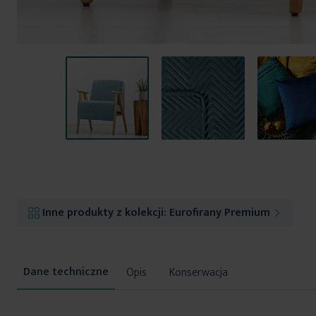
Przejdź
na
początek
galerii
Inne produkty z kolekcji:
Eurofirany Premium
Opis
Konserwacja