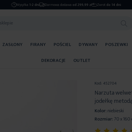
Wysyłka
1-2 dni
Darmowa dostawa
od 299,99 zł
Zwrot
do 14 dni
ZASŁONY
FIRANY
POŚCIEL
DYWANY
POSZEWKI
DEKORACJE
OUTLET
Kod:
452704
Narzuta welwet
jodełkę metod
Kolor:
niebieski
Rozmiar:
70 x 160
Ocena: