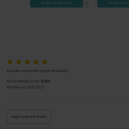
Dodaj
Dodaj do koszyka
Dodaj do k
do
listy
życzeń
100%
Kupiłam na prezent wybór doskonały.
Recenzowany przez
Zofia
Wysłany na
28.10.2025
High-contrast mode