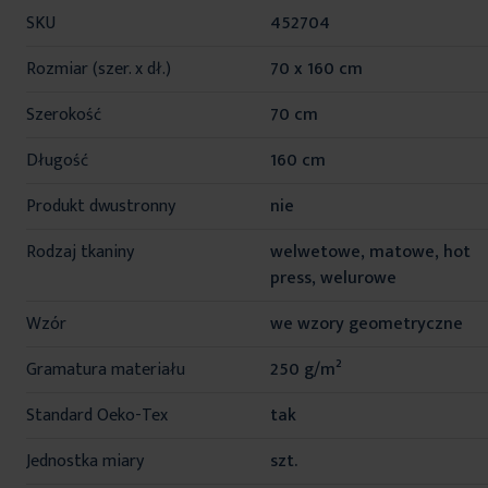
Więcej
SKU
452704
informacji
Rozmiar (szer. x dł.)
70 x 160 cm
Szerokość
70 cm
Długość
160 cm
Produkt dwustronny
nie
Rodzaj tkaniny
welwetowe, matowe, hot
press, welurowe
Wzór
we wzory geometryczne
Gramatura materiału
250 g/m²
Standard Oeko-Tex
tak
Jednostka miary
szt.