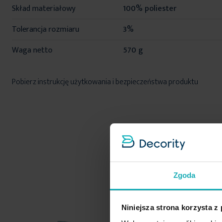
Skład materiałowy
100% poliester
Tolerancja rozmiaru
3%
Waga netto
570 g
Pobierz instrukcję użytkowania i bezpieczeństwa produktu
Zgoda
Niniejsza strona korzysta z