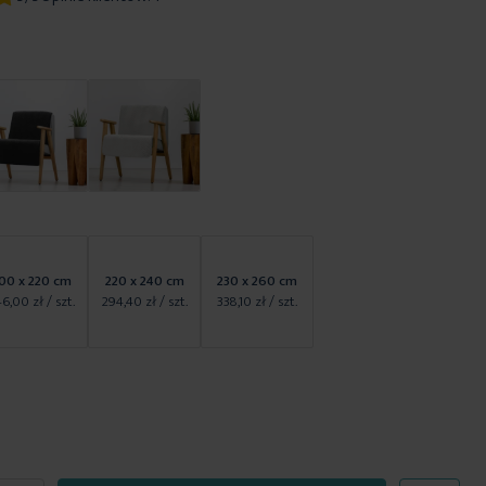
00 x 220 cm
220 x 240 cm
230 x 260 cm
46,00 zł
/ szt.
294,40 zł
/ szt.
338,10 zł
/ szt.