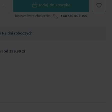
+
Dodaj do koszyka
lub zamów telefonicznie:
+48 510 808 355
ji
1-2 dni roboczych
wa
od 299,99 zł