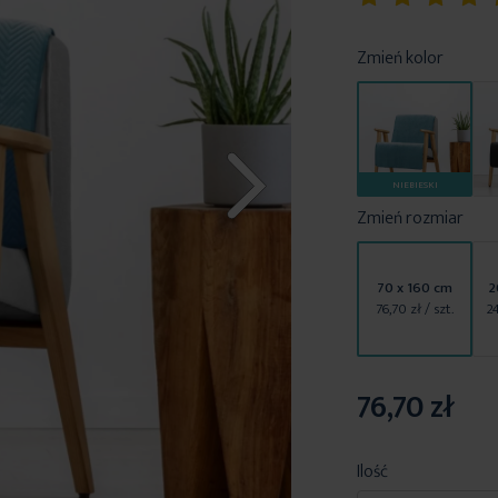
100
100
% of
Zmień kolor
NIEBIESKI
Zmień rozmiar
70 x 160 cm
2
76,70 zł
/ szt.
2
76,70 zł
Ilość