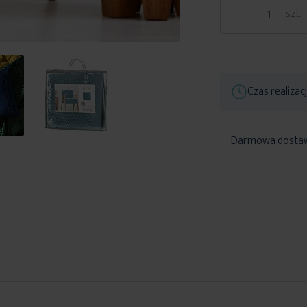
-
szt.
Czas realizac
Darmowa dosta