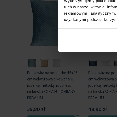
Wykorzystujemy pliki cookie 
ruch w naszej witrynie. Inf
reklamowym i analitycznym. 
uzyskanymi podczas korzysta
Poszewka na poduszkę 45x45
Poszewka na po
cm welwetowa pikowana w
cm welwetowa p
jodełkę metodą hot press
jodełkę metodą 
niebieska SOFIA EUROFIRANY
niebieska SOFIA
PREMIUM
PREMIUM
39,80 zł
49,90 zł