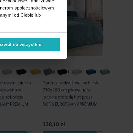
ołecznościowe i analizować
artnerom społecznościowym,
anymi od Ciebie lub
ezwól na wszystkie
etowa niebieska
Narzuta welwetowa niebieska
pikowana w
230x260 cm pikowana w
dą hot press
jodełkę metodą hot press
IRANY PREMIUM
SOFIA EUROFIRANY PREMIUM
338,10 zł