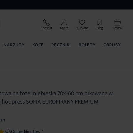
Kontakt
Konto
Ulubione
Blog
Koszyk
NARZUTY
KOCE
RĘCZNIKI
ROLETY
OBRUSY
owa na fotel niebieska 70x160 cm pikowana w
ą hot press SOFIA EUROFIRANY PREMIUM
 cm
5/5
Opinie klientów:
1