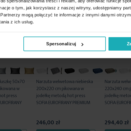
do spersonalizowania treści i reklam, aby oferować funkcje sp
ormacje o tym, jak korzystasz z naszej witryny, udostępniamy p
Partnerzy mogą połączyć te informacje z innymi danymi otrzym
nia z ich usług.
Spersonalizuj
Z
duszkę 50x70
Narzuta welwetowa niebieska
Narzuta welw
ikowana w
200x220 cm pikowana w
220x240 cm 
hot press
jodełkę metodą hot press
jodełkę meto
 EUROFIRANY
SOFIA EUROFIRANY PREMIUM
SOFIA EUROF
246,00 zł
294,40 zł