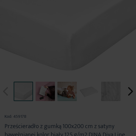
Przejdź
na
Kod:
459178
początek
Prześcieradło z gumką 100x200 cm z satyny
galerii
bawełnianej kolor biały 125 g/m2 DINA Diva Line