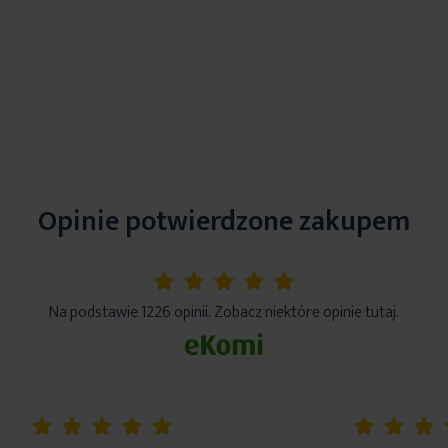
Opinie potwierdzone zakupem
5%
Na podstawie 1226 opinii. Zobacz niektóre opinie tutaj.
100%
100%