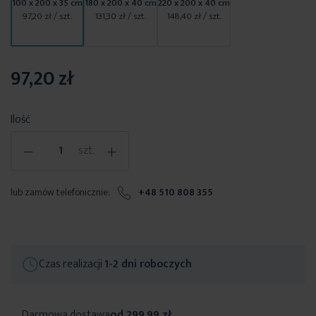
100 x 200 x 35 cm
180 x 200 x 40 cm
220 x 200 x 40 cm
97,20 zł
/ szt.
131,30 zł
/ szt.
148,40 zł
/ szt.
97,20 zł
Ilość
-
+
szt.
lub zamów telefonicznie:
+48 510 808 355
Czas realizacji
1-2 dni roboczych
Darmowa dostawa
od 299,99 zł