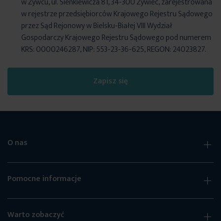
w Żywcu, ul. Sienkiewicza 81, 34-300 Żywiec, zarejestrowana
w rejestrze przedsiębiorców Krajowego Rejestru Sądowego
przez Sąd Rejonowy w Bielsku-Białej VIII Wydział
Gospodarczy Krajowego Rejestru Sądowego pod numerem
KRS: 0000246287, NIP: 553-23-36-625, REGON: 24023827.
Zapisz się
O nas
Pomocne informacje
Warto zobaczyć