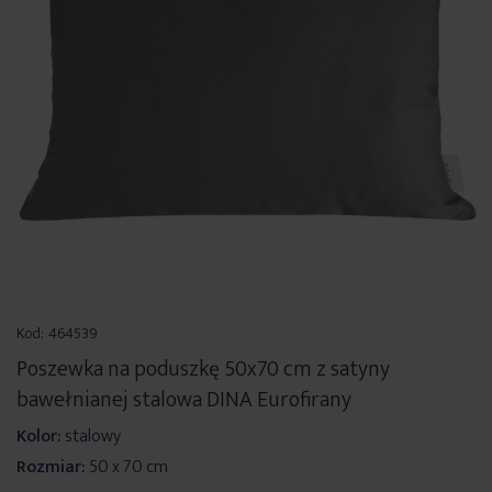
Przejdź
na
Kod:
464539
początek
Poszewka na poduszkę 50x70 cm z satyny
galerii
bawełnianej stalowa DINA Eurofirany
Kolor:
stalowy
Rozmiar:
50 x 70 cm