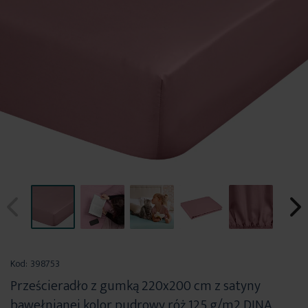
Przejdź
na
Kod:
398753
początek
Prześcieradło z gumką 220x200 cm z satyny
galerii
bawełnianej kolor pudrowy róż 125 g/m2 DINA