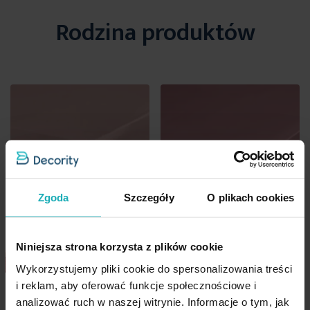
Gumka
tak
Rodzina produktów
Gramatura materiału
125 g/m²
Prasować w temperaturze do 150 stopni Celsjusza
Standard Oeko-Tex
tak
Jednostka miary
szt.
Pranie w temperaturze do 40 stopni Celsjusza
Skład materiałowy
satyna, 100% bawełna
Tolerancja rozmiaru
3cm
Nie czyścić chemicznie
Waga netto
1100 g
Zgoda
Szczegóły
O plikach cookies
Nie można wybielać i chlorować
Pobierz instrukcję użytkowania i bezpieczeństwa produktu
Niniejsza strona korzysta z plików cookie
Nie suszyć w suszarce bębnowej
Wykorzystujemy pliki cookie do spersonalizowania treści
Prześcieradło bez gumki
Prześcieradło z gumką
i reklam, aby oferować funkcje społecznościowe i
180x210 cm z satyny
100x200 cm z satyny
analizować ruch w naszej witrynie. Informacje o tym, jak