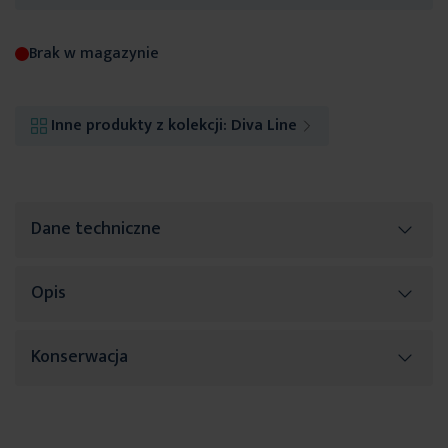
Brak w magazynie
Inne produkty z kolekcji:
Diva Line
Dane techniczne
Opis
Więcej
SKU
398753
informacji
Rozmiar (szer. x dł.)
220 x 200 x 30 cm
Konserwacja
Szerokość
220 cm
Długość
200 cm
Suszyć w pozycji pionowej