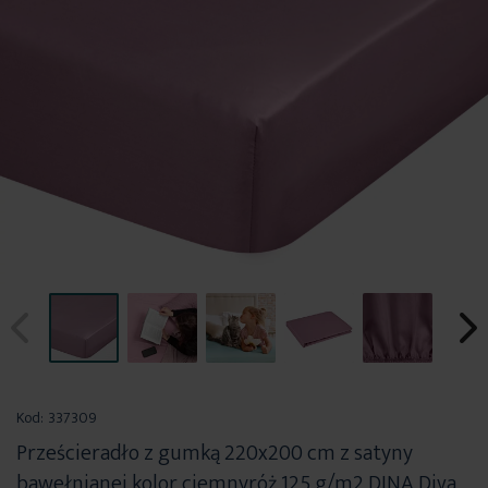
Przejdź
na
Kod:
337309
początek
Prześcieradło z gumką 220x200 cm z satyny
galerii
bawełnianej kolor ciemnyróż 125 g/m2 DINA Diva