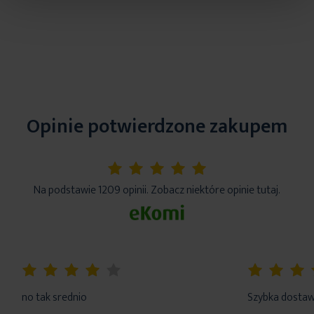
Opinie potwierdzone zakupem
5%
Na podstawie 1209 opinii. Zobacz niektóre opinie tutaj.
80%
100%
no tak srednio
Szybka dosta