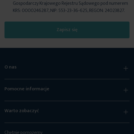
Gospodarczy Krajowego Rejestru Sądowego pod numerem
KRS: 0000246287, NIP: 553-23-36-625, REGON: 24023827.
Zapisz się
O nas
Pomocne informacje
Warto zobaczyć
Chętnie pomożemy