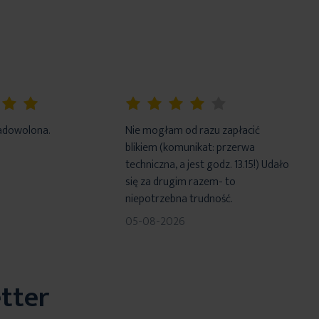
80%
adowolona.
Nie mogłam od razu zapłacić
blikiem (komunikat: przerwa
techniczna, a jest godz. 13.15!) Udało
się za drugim razem- to
niepotrzebna trudność.
05-08-2026
tter