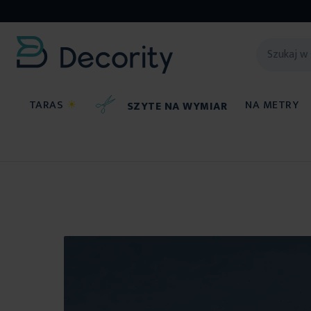
TARAS
☀
NA METRY
SZYTE NA WYMIAR
Prześcieradła
Przejdź
na
koniec
galerii