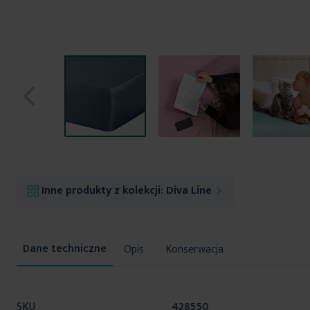
Przejdź
na
początek
Inne produkty z kolekcji:
Diva Line
galerii
Opis
Konserwacja
Więcej
SKU
428550