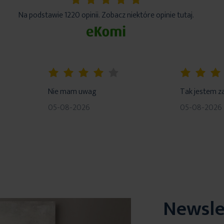
5%
Na podstawie 1220 opinii. Zobacz niektóre opinie tutaj.
80%
100%
Nie mam uwag
Tak jestem z
05-08-2026
05-08-2026
Newsle