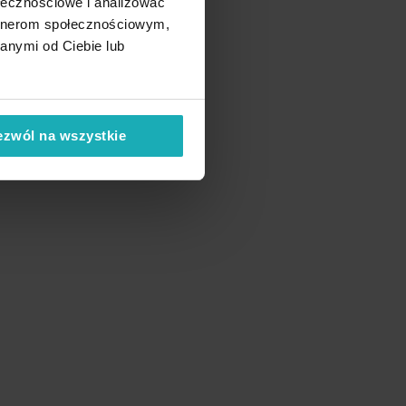
ołecznościowe i analizować
artnerom społecznościowym,
anymi od Ciebie lub
ezwól na wszystkie
odaj
o
isty
yczeń