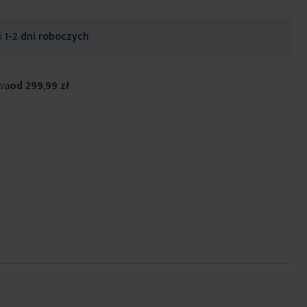
ji
1-2 dni roboczych
wa
od 299,99 zł