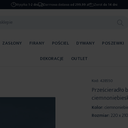
Wysyłka
1-2 dni
Darmowa dostawa
od 299,99 zł
Zwrot
do 14 dni
ZASŁONY
FIRANY
POŚCIEL
DYWANY
POSZEWKI
DEKORACJE
OUTLET
Kod:
428550
Prześcieradło 
ciemnoniebiesk
Kolor:
ciemnoniebie
Rozmiar:
220 x 21