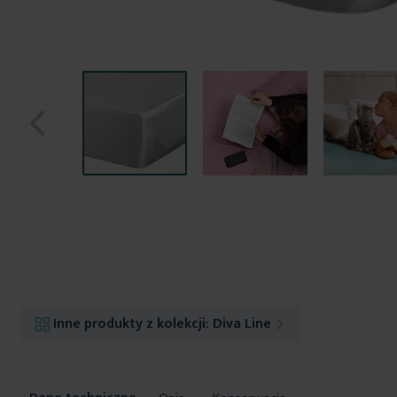
Przejdź
na
początek
galerii
Inne produkty z kolekcji:
Diva Line