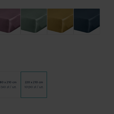
80 x 210 cm
220 x 210 cm
7,40 zł
/ szt.
101,90 zł
/ szt.