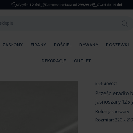
Wysyłka
1-2 dni
Darmowa dostawa
od 299,99 zł
Zwrot
do 14 dni
ZASŁONY
FIRANY
POŚCIEL
DYWANY
POSZEWKI
DEKORACJE
OUTLET
Kod:
406071
Prześcieradło 
jasnoszary 125 
Kolor:
jasnoszary
Rozmiar:
220 x 21