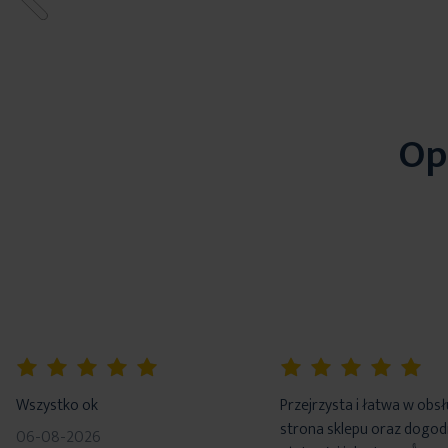
Op
100%
100%
Wszystko ok
Przejrzysta i łatwa w obs
strona sklepu oraz dogo
06-08-2026