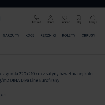
Kontakt
Konto
Ulubione
Blog
Koszyk
NARZUTY
KOCE
RĘCZNIKI
ROLETY
OBRUSY
bez gumki 220x210 cm z satyny bawełnianej kolor
g/m2 DINA Diva Line Eurofirany
0 cm