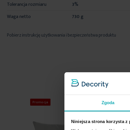
Tolerancja rozmiaru
3%
Waga netto
730 g
Pobierz instrukcję użytkowania i bezpieczeństwa produktu
Promocja
Zgoda
Niniejsza strona korzysta z