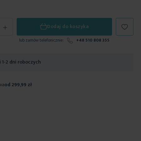
+
Dodaj do koszyka
lub zamów telefonicznie:
+48 510 808 355
ji
1-2 dni roboczych
wa
od 299,99 zł