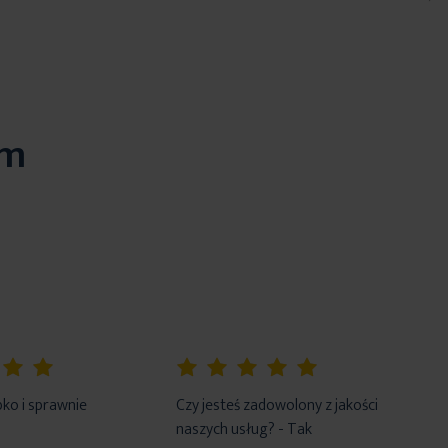
em
100%
ko i sprawnie
Czy jesteś zadowolony z jakości
naszych usług? - Tak