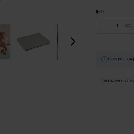
Ilość
-
szt.
Czas realizac
Darmowa dosta