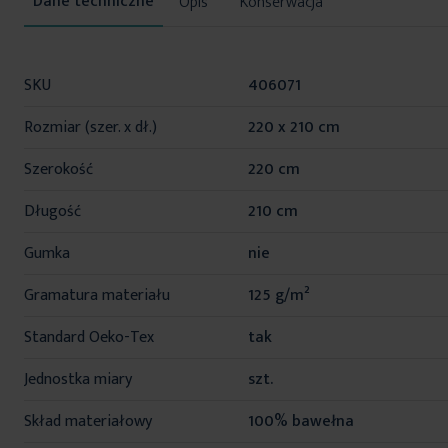
Opis
Konserwacja
Więcej
SKU
406071
informacji
Rozmiar (szer. x dł.)
220 x 210 cm
Szerokość
220 cm
Długość
210 cm
Gumka
nie
Gramatura materiału
125 g/m²
Standard Oeko-Tex
tak
Jednostka miary
szt.
Skład materiałowy
100% bawełna