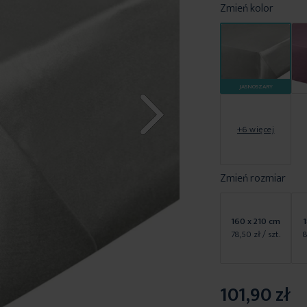
Zmień kolor
JASNOSZARY
+6 więcej
Zmień rozmiar
160 x 210 cm
1
78,50 zł
/ szt.
8
101,90 zł