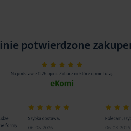
inie potwierdzone zakup
5%
Na podstawie 1226 opinii. Zobacz niektóre opinie tutaj.
100%
100%
łudze
Szybka dostawa,
Polecam, szyb
dne formy
06-08-2026
06-08-2026