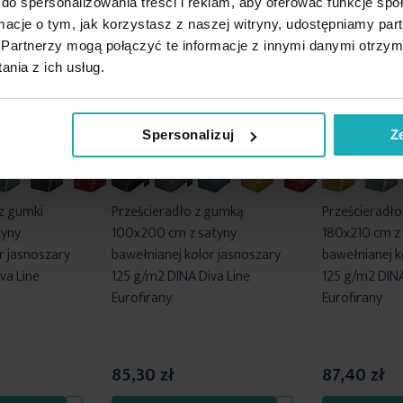
do spersonalizowania treści i reklam, aby oferować funkcje sp
ormacje o tym, jak korzystasz z naszej witryny, udostępniamy p
Partnerzy mogą połączyć te informacje z innymi danymi otrzym
nia z ich usług.
Spersonalizuj
Z
z gumki
Prześcieradło z gumką
Prześcieradło
tyny
100x200 cm z satyny
180x210 cm z
r jasnoszary
bawełnianej kolor jasnoszary
bawełnianej k
va Line
125 g/m2 DINA Diva Line
125 g/m2 DINA
Eurofirany
Eurofirany
85,30 zł
87,40 zł