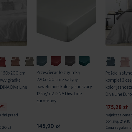
Prześcieradło z gumką
a 160x200 cm
Pościel saty
220x200 cm z satyny
iowy gładka
komplet 3 czę
bawełnianej kolor jasnoszary
 DINA Diva Line
kolor jasnosz
125 g/m2 DINA Diva Line
Diva Line Euro
Eurofirany
175,28 zł
0%
0 dni przed
Najniższa cena 
obniżką:
219,10 
145,90 zł
0,20 zł
Cena regularna