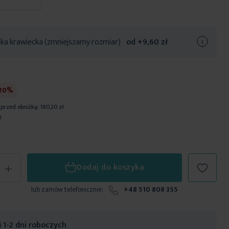
ka krawiecka (zmniejszamy rozmiar)
od +
9,60 zł
-20%
 przed obniżką:
180,20 zł
ł
+
Dodaj do koszyka
lub zamów telefonicznie:
+48 510 808 355
ji
1-2 dni roboczych