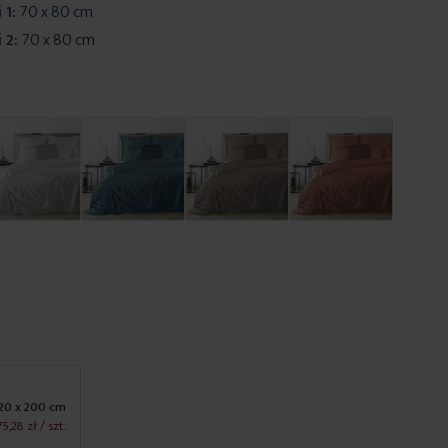
 1:
70 x 80 cm
 2:
70 x 80 cm
20 x 200 cm
75,28 zł
/ szt.