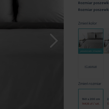
Rozmiar poszewki
Rozmiar poszewki
Zmień kolor
JASNOSZARY, STALOWY
+1 więcej
Zmień rozmiar
160 x 200 cm
2
144,16 zł
/ szt.
1