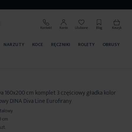
Kontakt
Konto
Ulubione
Blog
Koszyk
NARZUTY
KOCE
RĘCZNIKI
ROLETY
OBRUSY
wa 160x200 cm komplet 3 częściowy gładka kolor
lowy DINA Diva Line Eurofirany
stalowy
0 cm
szt.