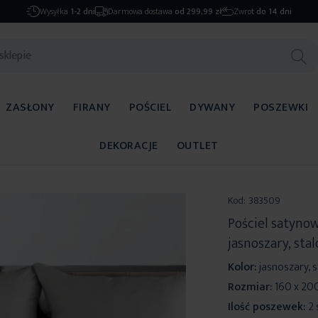
Wysyłka
1-2 dni
Darmowa dostawa
od 299,99 zł
Zwrot
do 14 dni
ZASŁONY
FIRANY
POŚCIEL
DYWANY
POSZEWKI
DEKORACJE
OUTLET
Kod:
383509
Pościel satyno
jasnoszary, sta
Kolor:
jasnoszary, 
Rozmiar:
160 x 20
Ilość poszewek:
2 