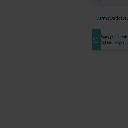
Darmowa dosta
Marzysz o kom
Dobierz wygodną