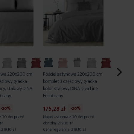
nowa 220x200 cm
Pościel satynowa 220x200 cm
Pościel s
ściowy gładka
komplet 3 częściowy gładka
komplet 3 
ary, stalowy DINA
kolor stalowy DINA Diva Line
kolor jasn
firany
Eurofirany
Eurofirany
175,28 zł
175,28 z
-20%
-20%
z 30 dni przed
Najniższa cena z 30 dni przed
Najniższa c
zł
obniżką:
219,10 zł
obniżką:
219
:
219,10 zł
Cena regularna:
219,10 zł
Cena regula