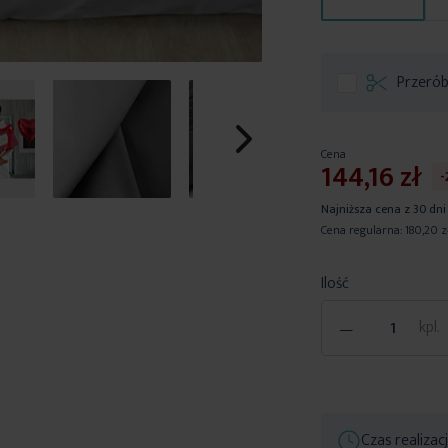
Przerób
Cena
144,16 zł
Najniższa cena z 30 dni
Cena regularna:
180,20 z
Ilość
-
kpl.
Czas realizac