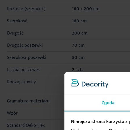
informacji
Rozmiar (szer. x dł.)
160 x 200 cm
Szerokość
160 cm
Długość
200 cm
Długość poszewki
70 cm
Szerokość poszewki
80 cm
Liczba poszewek
2 szt.
Rodzaj tkaniny
bawełniane, satynowe,
gładkie
Gramatura materiału
125 g/m²
Zgoda
Wzór
jednokolorowe
Niniejsza strona korzysta z
Standard Oeko-Tex
tak