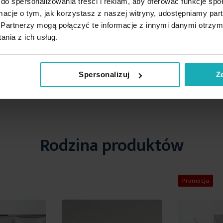
do spersonalizowania treści i reklam, aby oferować funkcje sp
ormacje o tym, jak korzystasz z naszej witryny, udostępniamy p
Partnerzy mogą połączyć te informacje z innymi danymi otrzym
nia z ich usług.
Spersonalizuj
Z
Rodzina produktów
Promocja