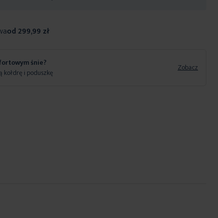
wa
od 299,99 zł
fortowym śnie?
Zobacz
 kołdrę i poduszkę