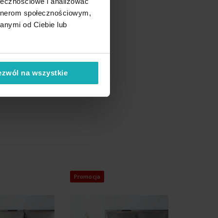
ołecznościowe i analizować
artnerom społecznościowym,
anymi od Ciebie lub
ezwól na wszystkie
Promocja
Promocja