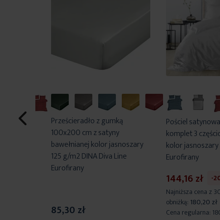
Prześcieradło z gumką
220x200 cm
Pościel satynow
100x200 cm z satyny
y gładka
komplet 3 częśc
bawełnianej kolor jasnoszary
NA Diva Line
kolor jasnoszary
125 g/m2 DINA Diva Line
Eurofirany
Eurofirany
144,16 zł
-2
i przed
Najniższa cena z 3
obniżką:
180,20 zł
85,30 zł
 zł
Cena regularna:
18