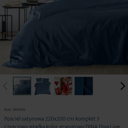
Przejdź
na
Kod:
383496
początek
Pościel satynowa 220x200 cm komplet 3
galerii
częściowy gładka kolor granatowy DINA Diva Line