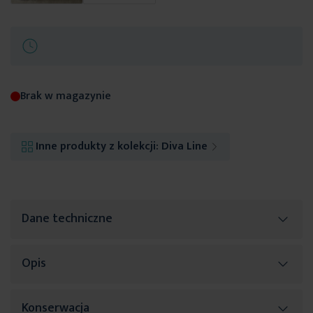
Brak w magazynie
Inne produkty z kolekcji:
Diva Line
Dane techniczne
Opis
Więcej
SKU
383496
informacji
Rozmiar (szer. x dł.)
220 x 200 cm
Konserwacja
Jednokolorowa pościel to idealny sposób by wprowadzić do sypialni