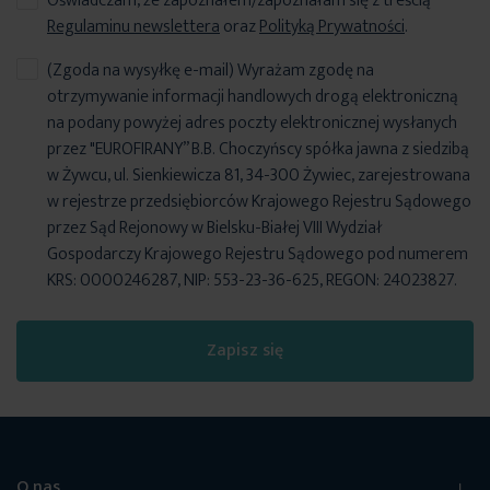
Oświadczam, że zapoznałem/zapoznałam się z treścią
Regulaminu newslettera
oraz
Polityką Prywatności
.
(Zgoda na wysyłkę e-mail) Wyrażam zgodę na
otrzymywanie informacji handlowych drogą elektroniczną
na podany powyżej adres poczty elektronicznej wysłanych
przez "EUROFIRANY” B.B. Choczyńscy spółka jawna z siedzibą
w Żywcu, ul. Sienkiewicza 81, 34-300 Żywiec, zarejestrowana
w rejestrze przedsiębiorców Krajowego Rejestru Sądowego
przez Sąd Rejonowy w Bielsku-Białej VIII Wydział
Gospodarczy Krajowego Rejestru Sądowego pod numerem
KRS: 0000246287, NIP: 553-23-36-625, REGON: 24023827.
Zapisz się
O nas