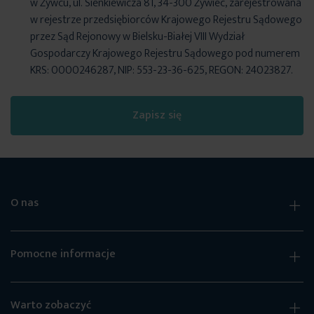
w Żywcu, ul. Sienkiewicza 81, 34-300 Żywiec, zarejestrowana
w rejestrze przedsiębiorców Krajowego Rejestru Sądowego
przez Sąd Rejonowy w Bielsku-Białej VIII Wydział
Gospodarczy Krajowego Rejestru Sądowego pod numerem
KRS: 0000246287, NIP: 553-23-36-625, REGON: 24023827.
Zapisz się
O nas
Pomocne informacje
Warto zobaczyć