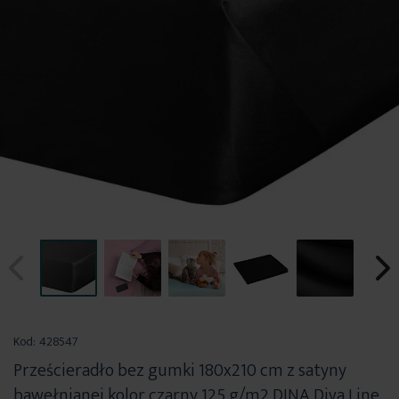
Przejdź
na
Kod:
428547
początek
Prześcieradło bez gumki 180x210 cm z satyny
galerii
bawełnianej kolor czarny 125 g/m2 DINA Diva Line