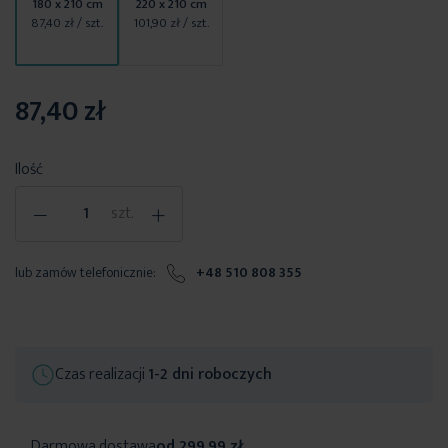
180 x 210 cm
220 x 210 cm
87,40 zł
/ szt.
101,90 zł
/ szt.
87,40 zł
Ilość
-
+
szt.
lub zamów telefonicznie:
+48 510 808 355
Czas realizacji
1-2 dni roboczych
Darmowa dostawa
od 299,99 zł