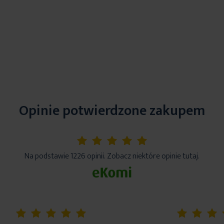
Opinie potwierdzone zakupem
5%
Na podstawie 1226 opinii. Zobacz niektóre opinie tutaj.
100%
100%