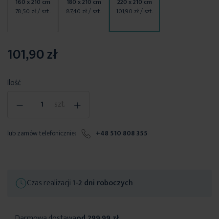
160 x 210 cm
180 x 210 cm
220 x 210 cm
78,50 zł
/ szt.
87,40 zł
/ szt.
101,90 zł
/ szt.
101,90 zł
Ilość
-
+
szt.
lub zamów telefonicznie:
+48 510 808 355
Czas realizacji
1-2 dni roboczych
Darmowa dostawa
od 299,99 zł