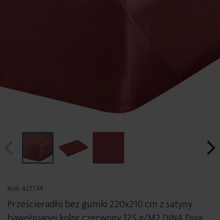
Przejdź
na
Kod:
427734
początek
Prześcieradło bez gumki 220x210 cm z satyny
galerii
bawełnianej kolor czerwony 125 g/M2 DINA Diva