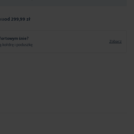
wa
od 299,99 zł
fortowym śnie?
Zobacz
 kołdrę i poduszkę