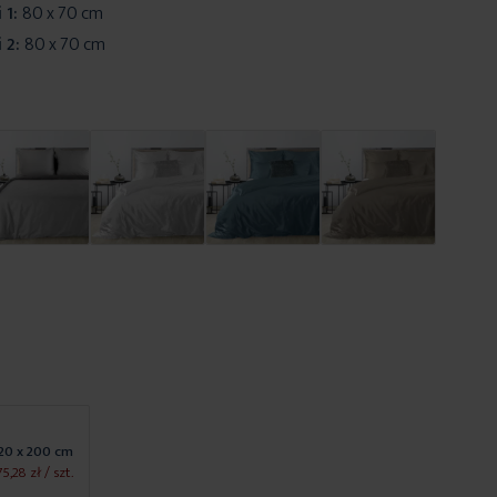
 1:
80 x 70 cm
 2:
80 x 70 cm
20 x 200 cm
75,28 zł
/ szt.