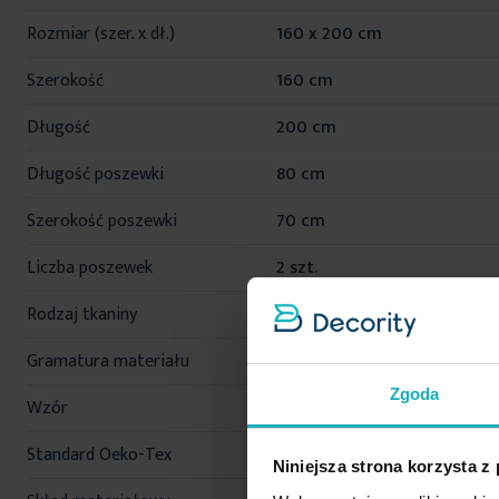
informacji
Rozmiar (szer. x dł.)
160 x 200 cm
Szerokość
160 cm
Długość
200 cm
Długość poszewki
80 cm
Szerokość poszewki
70 cm
Liczba poszewek
2 szt.
Rodzaj tkaniny
bawełniane, gładkie
Gramatura materiału
125 g/m²
Zgoda
Wzór
jednokolorowe
Standard Oeko-Tex
tak
Niniejsza strona korzysta z