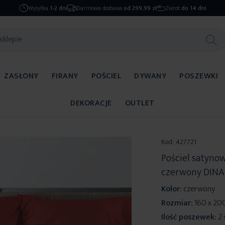
Wysyłka
1-2 dni
Darmowa dostawa
od 299,99 zł
Zwrot
do 14 dni
ZASŁONY
FIRANY
POŚCIEL
DYWANY
POSZEWKI
DEKORACJE
OUTLET
Kod:
427721
Pościel satyno
czerwony DINA 
Kolor:
czerwony
Rozmiar:
160 x 20
Ilość poszewek:
2 