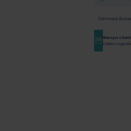
Darmowa dosta
Marzysz o kom
Dobierz wygodną