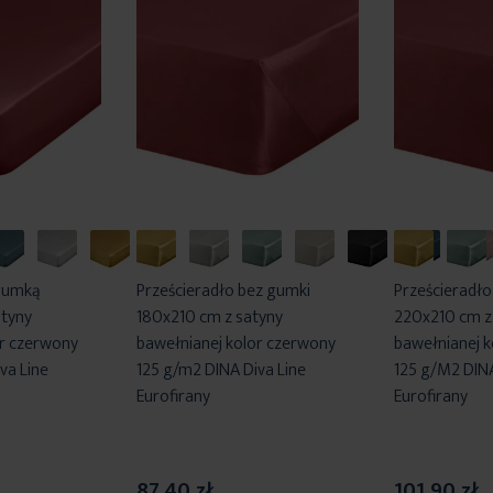
 gumką
Prześcieradło bez gumki
Prześcieradło
tyny
180x210 cm z satyny
220x210 cm z
or czerwony
bawełnianej kolor czerwony
bawełnianej 
va Line
125 g/m2 DINA Diva Line
125 g/M2 DINA
Eurofirany
Eurofirany
87,40 zł
101,90 zł