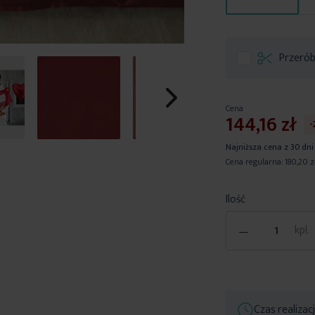
Przerób
Cena
144,16 zł
Najniższa cena z 30 dni
Cena regularna:
180,20 z
Ilość
-
kpl.
Czas realizac