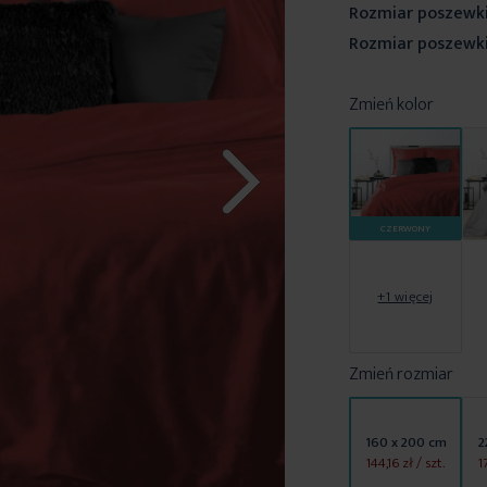
Rozmiar poszewki
Rozmiar poszewki
Zmień kolor
CZERWONY
+1 więcej
Zmień rozmiar
160 x 200 cm
2
144,16 zł
/ szt.
1