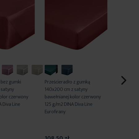
 bez gumki
Prześcieradło z gumką
Prześciera
 satyny
140x200 cm z satyny
160x200 c
kolor czerwony
bawełnianej kolor czerwony
bawełniane
 Diva Line
125 g/m2 DINA Diva Line
125 g/m2 D
Eurofirany
Eurofirany
108,50 zł
117,40 z