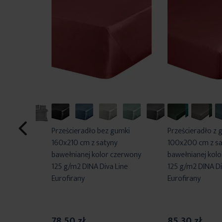
Prześcieradło bez gumki
Prześcieradło z
220x200 cm
160x210 cm z satyny
100x200 cm z sa
y gładka
bawełnianej kolor czerwony
bawełnianej kol
 Diva Line
125 g/m2 DINA Diva Line
125 g/m2 DINA Di
Eurofirany
Eurofirany
i przed
78,50 zł
85,30 zł