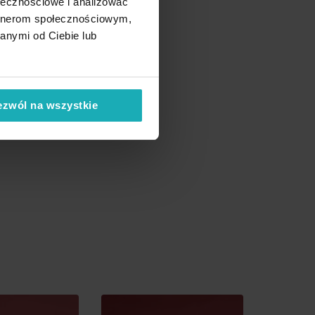
ołecznościowe i analizować
artnerom społecznościowym,
anymi od Ciebie lub
ezwól na wszystkie