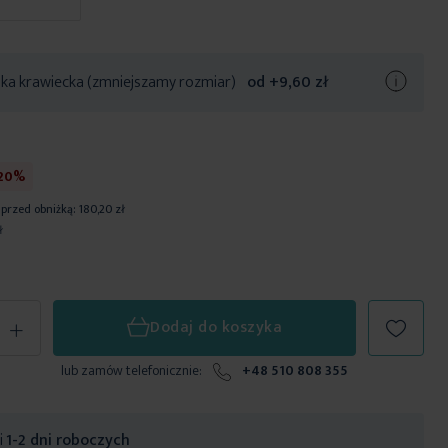
ka krawiecka (zmniejszamy rozmiar)
od +
9,60 zł
-20%
 przed obniżką:
180,20 zł
ł
+
Dodaj do koszyka
lub zamów telefonicznie:
+48 510 808 355
ji
1-2 dni roboczych