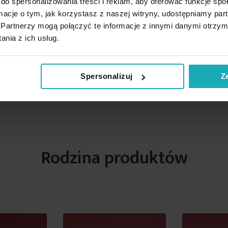
do spersonalizowania treści i reklam, aby oferować funkcje sp
ormacje o tym, jak korzystasz z naszej witryny, udostępniamy p
Partnerzy mogą połączyć te informacje z innymi danymi otrzym
nia z ich usług.
Spersonalizuj
Z
Rodzina produktów