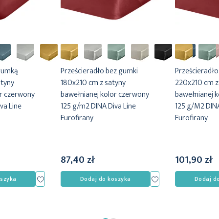
 gumką
Prześcieradło bez gumki
Prześcieradło
tyny
180x210 cm z satyny
220x210 cm z
or czerwony
bawełnianej kolor czerwony
bawełnianej 
va Line
125 g/m2 DINA Diva Line
125 g/M2 DINA
Eurofirany
Eurofirany
87,40 zł
101,90 zł
Dodaj
Dodaj
oszyka
Dodaj do koszyka
Dodaj d
do
do
listy
listy
życzeń
życzeń