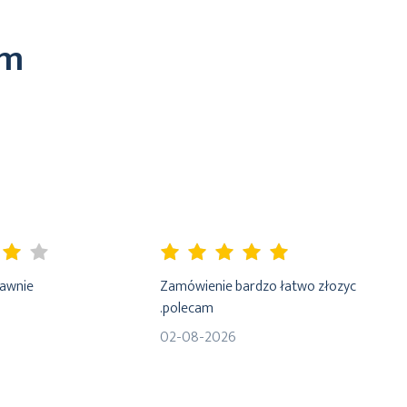
em
100%
rawnie
Zamówienie bardzo łatwo złozyc
.polecam
02-08-2026