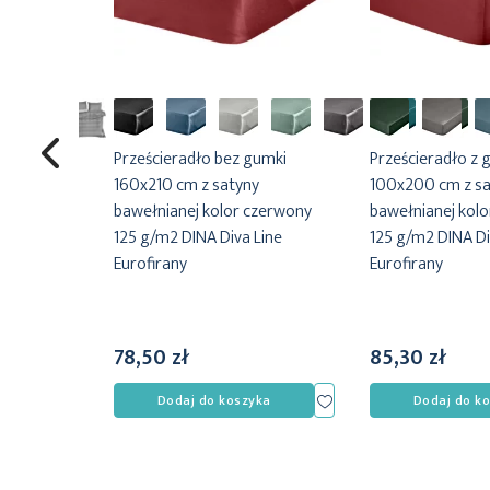
Prześcieradło bez gumki
Prześcieradło z
220x200 cm
160x210 cm z satyny
100x200 cm z sa
y gładka
bawełnianej kolor czerwony
bawełnianej kol
 Diva Line
125 g/m2 DINA Diva Line
125 g/m2 DINA Di
Eurofirany
Eurofirany
i przed
78,50 zł
85,30 zł
 zł
Dodaj
Dodaj
yka
Dodaj do koszyka
Dodaj do k
do
do
listy
listy
życzeń
życzeń