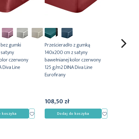
 bez gumki
Prześcieradło z gumką
Prześciera
 satyny
140x200 cm z satyny
160x200 c
kolor czerwony
bawełnianej kolor czerwony
bawełniane
 Diva Line
125 g/m2 DINA Diva Line
125 g/m2 D
Eurofirany
Eurofirany
108,50 zł
117,40 z
Dodaj
Dodaj
o koszyka
Dodaj do koszyka
Doda
do
do
listy
listy
życzeń
życzeń