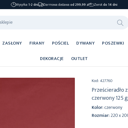
Wysyłka
1-2 dni
Darmowa dostawa
od 299,99 zł
Zwrot
do 14 dni
ZASŁONY
FIRANY
POŚCIEL
DYWANY
POSZEWKI
DEKORACJE
OUTLET
Kod:
427760
Prześcieradło 
czerwony 125 g
Kolor:
czerwony
Rozmiar:
220 x 20