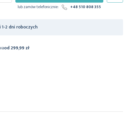
lub zamów telefonicznie:
+48 510 808 355
ji
1-2 dni roboczych
wa
od 299,99 zł