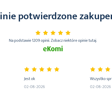
inie potwierdzone zakup
5%
Na podstawie 1209 opinii. Zobacz niektóre opinie tutaj.
100%
80%
Jest ok
Wszystko sp
02-08-2026
02-08-2026