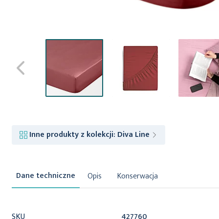
Przejdź
na
początek
Inne produkty z kolekcji:
Diva Line
galerii
Opis
Konserwacja
Więcej
SKU
427760