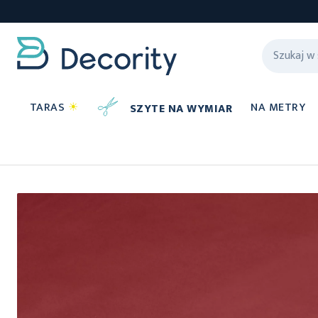
TARAS
☀
NA METRY
SZYTE NA WYMIAR
Prześcieradła
Przejdź
na
koniec
galerii