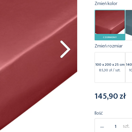
Zmień kolor
CZERWONY
Zmień rozmiar
100 x 200 x 25 cm
140
85,30 zł
/ szt.
1
145,90 zł
Ilość
-
szt.