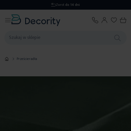
Zwrot
do 14 dni
Prześcieradła
Przejdź
na
koniec
galerii