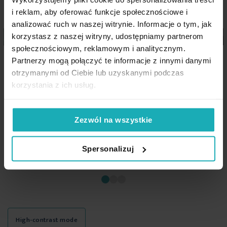
i reklam, aby oferować funkcje społecznościowe i
analizować ruch w naszej witrynie. Informacje o tym, jak
Dane techniczne:
korzystasz z naszej witryny, udostępniamy partnerom
Nie można wybielać i chlorować
społecznościowym, reklamowym i analitycznym.
Poszewka na poduszkę 50x70
Prześcieradło bez gumki
Partnerzy mogą połączyć te informacje z innymi danymi
cm z satyny bawełnianej
160x210 cm z satyny
szerokość: 220 cm
otrzymanymi od Ciebie lub uzyskanymi podczas
ciemnozielona DINA Eurofirany
długość: 210 cm
bawełnianej kolor
korzystania z ich usług.
skład: 100% bawełna - satyna
ciemnozielony 125 g/m2 DINA
21,63 zł
gramatura: 125g/m
2
-30%
Diva Line Eurofirany
Najniższa cena z 30 dni przed
Zezwól na wszystkie
obniżką:
30,90 zł
78,50 zł
Cena regularna:
30,90 zł
Spersonalizuj
Dodaj do listy życzeń
Dodaj do listy życzeń
Dod
Dodaj do koszyka
Dodaj do koszyka
High-contrast mode