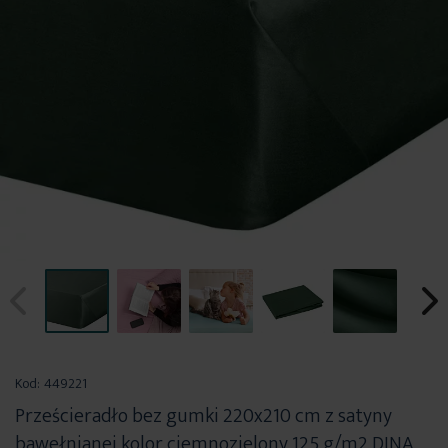
Przejdź
na
Kod:
449221
początek
Prześcieradło bez gumki 220x210 cm z satyny
galerii
bawełnianej kolor ciemnozielony 125 g/m2 DINA