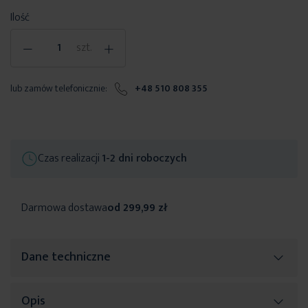
Ilość
-
+
szt.
lub zamów telefonicznie:
+48 510 808 355
Czas realizacji
1-2 dni roboczych
Darmowa dostawa
od 299,99 zł
Dane techniczne
Opis
Więcej
SKU
449221