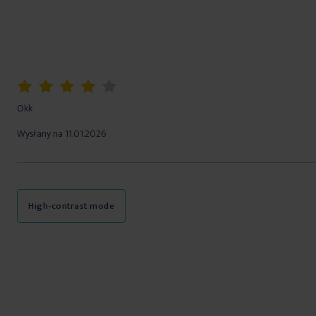
80%
Okk
Wysłany na
11.01.2026
High-contrast mode