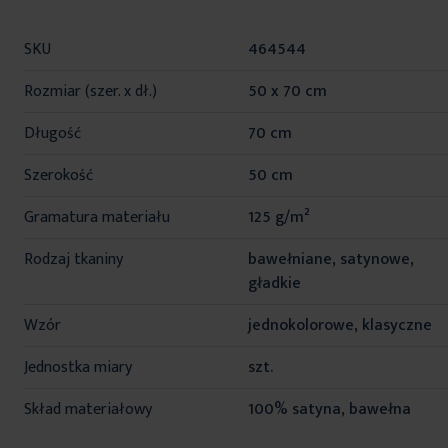
Więcej
SKU
464544
informacji
Rozmiar (szer. x dł.)
50 x 70 cm
Długość
70 cm
Szerokość
50 cm
Gramatura materiału
125 g/m²
Rodzaj tkaniny
bawełniane, satynowe,
gładkie
Wzór
jednokolorowe, klasyczne
Jednostka miary
szt.
Skład materiałowy
100% satyna, bawełna