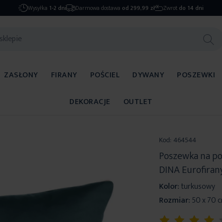
Wysyłka
1-2 dni
Darmowa dostawa
od 299,99 zł
Zwrot
do 14 dni
ZASŁONY
FIRANY
POŚCIEL
DYWANY
POSZEWKI
DEKORACJE
OUTLET
Kod:
464544
Poszewka na po
DINA Eurofiran
Kolor:
turkusowy
Rozmiar:
50 x 70 
Ocena: