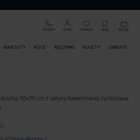
Kontakt
Konto
Ulubione
Blog
Koszyk
NARZUTY
KOCE
RĘCZNIKI
ROLETY
OBRUSY
duszkę 50x70 cm z satyny bawełnianej turkusowa
y
cm
4/5
Opinie klientów:
1