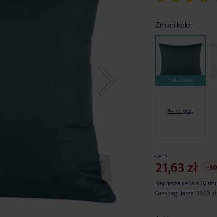
80
100
% of
Zmień kolor
TURKUSOWY
+4 więcej
Cena
21,63 zł
-3
Najniższa cena z 30 dni
Cena regularna:
30,90 zł