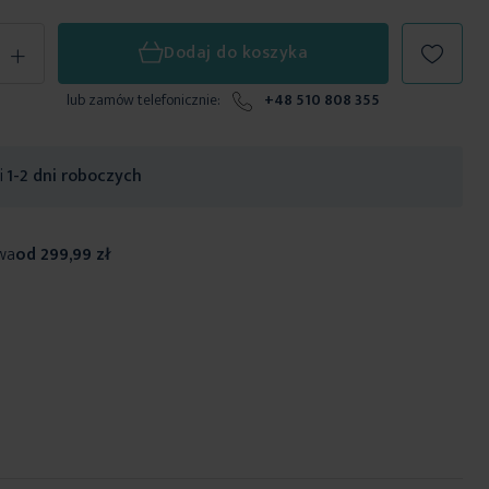
+
Dodaj do koszyka
lub zamów telefonicznie:
+48 510 808 355
ji
1-2 dni roboczych
wa
od 299,99 zł