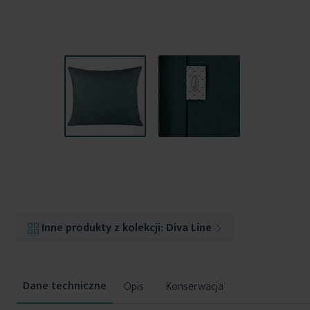
Przejdź
na
początek
galerii
Inne produkty z kolekcji:
Diva Line
Opis
Konserwacja