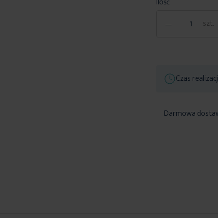
Ilość
-
szt.
Czas realizac
Darmowa dosta