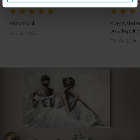
100%
100%
Wszystko ok
Przejrzysta i 
oraz dogodne 
06-08-2026
06-08-2026