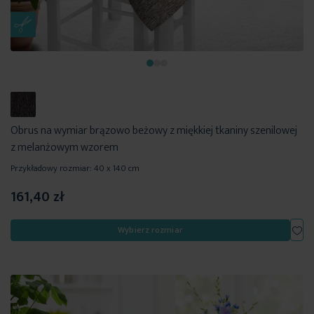
Obrus na wymiar brązowo beżowy z miękkiej tkaniny szenilowej
z melanżowym wzorem
Przykładowy rozmiar: 40 x 140 cm
161,40 zł
Dod
Wybierz rozmiar