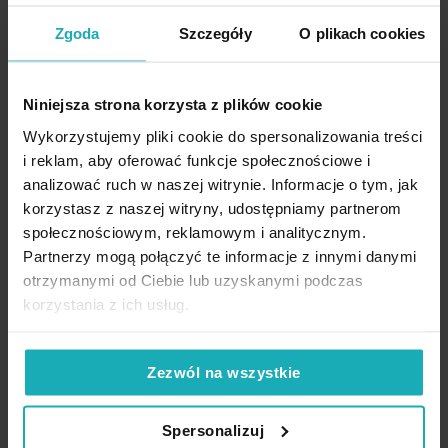
Obrus na wymiar brązowo beżowy z miękkiej tkaniny szenilowej
Zgoda
Szczegóły
O plikach cookies
z ornamentowym wzorem
Przykładowy rozmiar: 40 x 140 cm
Niniejsza strona korzysta z plików cookie
161,40 zł
Wykorzystujemy pliki cookie do spersonalizowania treści
i reklam, aby oferować funkcje społecznościowe i
Dod
Wybierz rozmiar
analizować ruch w naszej witrynie. Informacje o tym, jak
korzystasz z naszej witryny, udostępniamy partnerom
społecznościowym, reklamowym i analitycznym.
Partnerzy mogą połączyć te informacje z innymi danymi
Opinie potwierdzone zakupem
otrzymanymi od Ciebie lub uzyskanymi podczas
korzystania z ich usług.
5%
Na podstawie 1226 opinii. Zobacz niektóre opinie tutaj.
Zezwól na wszystkie
Spersonalizuj