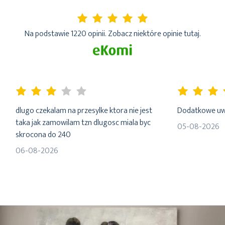
5%
Na podstawie 1220 opinii. Zobacz niektóre opinie tutaj.
60%
100%
dlugo czekalam na przesylke ktora nie jest
Dodatkowe uwa
taka jak zamowilam tzn dlugosc miala byc
05-08-2026
skrocona do 240
06-08-2026