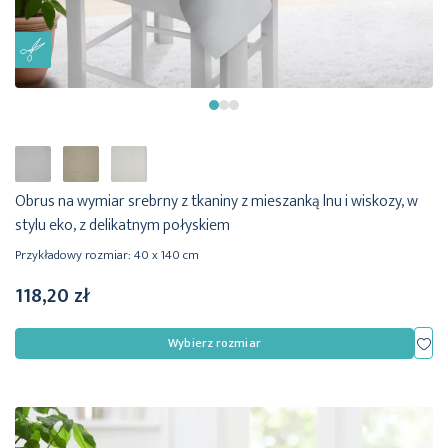
Obrus na wymiar srebrny z tkaniny z mieszanką lnu i wiskozy, w
stylu eko, z delikatnym połyskiem
Przykładowy rozmiar: 40 x 140 cm
118,20 zł
Dod
Wybierz rozmiar