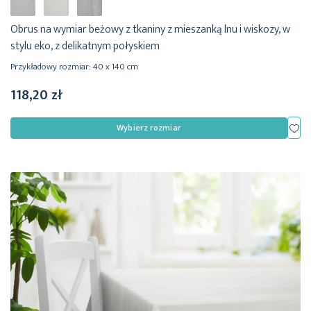
Obrus na wymiar beżowy z tkaniny z mieszanką lnu i wiskozy, w
stylu eko, z delikatnym połyskiem
Przykładowy rozmiar: 40 x 140 cm
118,20 zł
Dod
Wybierz rozmiar