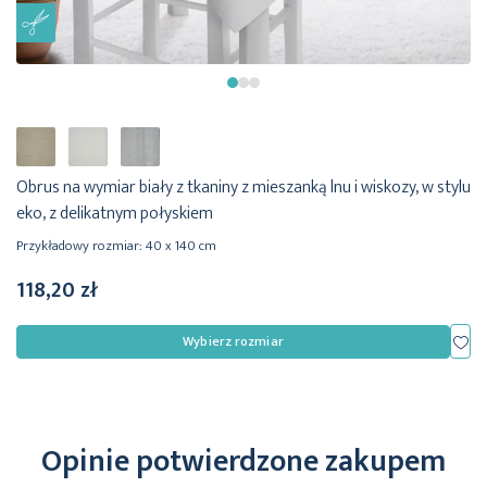
Obrus na wymiar biały z tkaniny z mieszanką lnu i wiskozy, w stylu
eko, z delikatnym połyskiem
Przykładowy rozmiar: 40 x 140 cm
118,20 zł
Dod
Wybierz rozmiar
Opinie potwierdzone zakupem