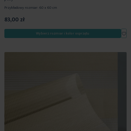
Przykładowy rozmiar: 60 x 60 cm
83,00 zł
Dod
Wybierz rozmiar i kolor osprzętu