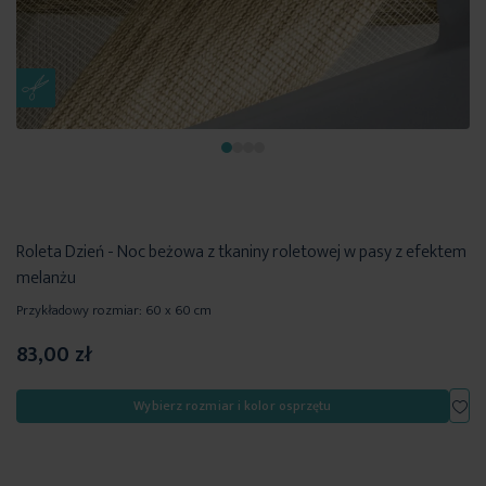
Roleta Dzień - Noc beżowa z tkaniny roletowej w pasy z efektem
melanżu
Przykładowy rozmiar: 60 x 60 cm
83,00 zł
Dod
Wybierz rozmiar i kolor osprzętu