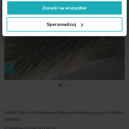
Zezwól na wszystkie
Spersonalizuj
Roleta Dzień - Noc beżowa z tkaniny roletowej w pasy z efektem
melanżu
Przykładowy rozmiar: 60 x 60 cm