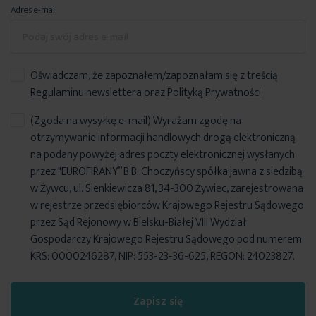
Adres e-mail
Oświadczam, że zapoznałem/zapoznałam się z treścią
Regulaminu newslettera
oraz
Polityką Prywatności
.
(Zgoda na wysyłkę e-mail) Wyrażam zgodę na
otrzymywanie informacji handlowych drogą elektroniczną
na podany powyżej adres poczty elektronicznej wysłanych
przez "EUROFIRANY” B.B. Choczyńscy spółka jawna z siedzibą
w Żywcu, ul. Sienkiewicza 81, 34-300 Żywiec, zarejestrowana
w rejestrze przedsiębiorców Krajowego Rejestru Sądowego
przez Sąd Rejonowy w Bielsku-Białej VIII Wydział
Gospodarczy Krajowego Rejestru Sądowego pod numerem
KRS: 0000246287, NIP: 553-23-36-625, REGON: 24023827.
Zapisz się