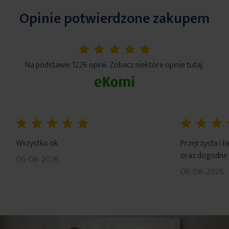
Opinie potwierdzone zakupem
5%
Na podstawie 1226 opinii. Zobacz niektóre opinie tutaj.
100%
100%
Wszystko ok
Przejrzysta i 
oraz dogodne 
06-08-2026
06-08-2026