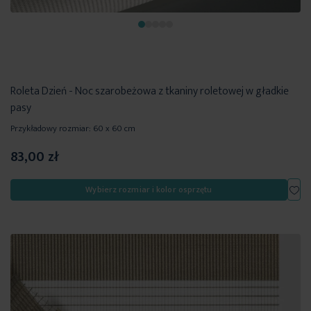
Roleta Dzień - Noc szarobeżowa z tkaniny roletowej w gładkie
pasy
Przykładowy rozmiar: 60 x 60 cm
83,00 zł
Dod
Wybierz rozmiar i kolor osprzętu