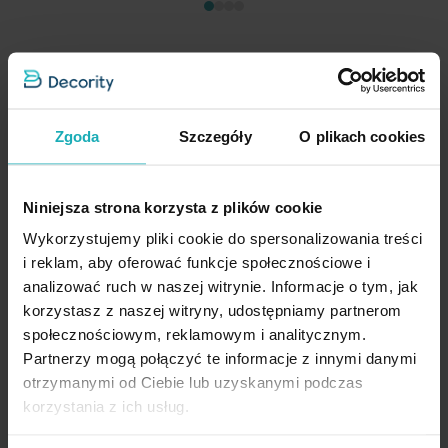
Roleta Dzień - Noc jasnobeżowa z tkaniny roletowej w pasy z
efektem melanżu
Zgoda
Szczegóły
O plikach cookies
Przykładowy rozmiar: 60 x 60 cm
83,00 zł
Niniejsza strona korzysta z plików cookie
Dod
Wykorzystujemy pliki cookie do spersonalizowania treści
Wybierz rozmiar i kolor osprzętu
i reklam, aby oferować funkcje społecznościowe i
analizować ruch w naszej witrynie. Informacje o tym, jak
korzystasz z naszej witryny, udostępniamy partnerom
społecznościowym, reklamowym i analitycznym.
Partnerzy mogą połączyć te informacje z innymi danymi
otrzymanymi od Ciebie lub uzyskanymi podczas
korzystania z ich usług.