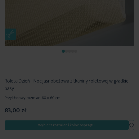
Roleta Dzień - Noc jasnobeżowa z tkaniny roletowej w gładkie
pasy
Przykładowy rozmiar: 60 x 60 cm
83,00 zł
Dod
Wybierz rozmiar i kolor osprzętu