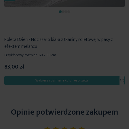
Roleta Dzień - Noc szaro biała z tkaniny roletowej w pasy z
efektem melanżu
Przykładowy rozmiar: 60 x 60 cm
83,00 zł
Dod
Wybierz rozmiar i kolor osprzętu
Opinie potwierdzone zakupem