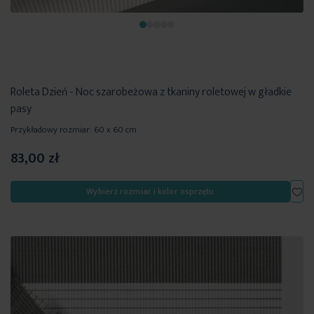
Roleta Dzień - Noc szarobeżowa z tkaniny roletowej w gładkie
pasy
Przykładowy rozmiar: 60 x 60 cm
83,00 zł
Dod
Wybierz rozmiar i kolor osprzętu