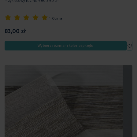
Przykładowy rozmiar: 60 x 60 cm
Ocena:
1
Opinia
100%
83,00 zł
Dod
Wybierz rozmiar i kolor osprzętu