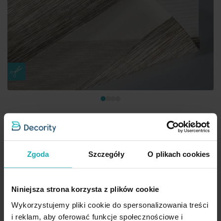
Roleta Dzień - Noc szaro brązowa z tkaniny roletowej w pasy z
Zgoda
Szczegóły
O plikach cookies
efektem melanżu
Przykładowy rozmiar: 60 x 60 cm
83,00 zł
Niniejsza strona korzysta z plików cookie
Wykorzystujemy pliki cookie do spersonalizowania treści
Dod
Wybierz rozmiar i kolor osprzętu
i reklam, aby oferować funkcje społecznościowe i