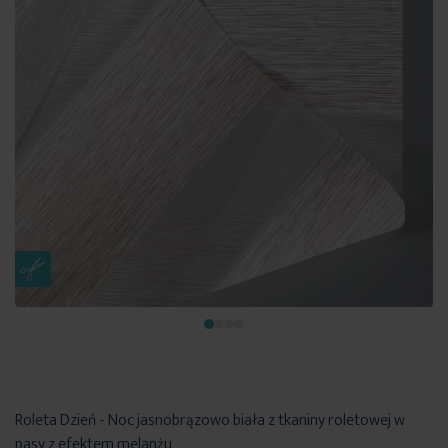
Roleta Dzień - Noc jasnobrązowo biała z tkaniny roletowej w
pasy z efektem melanżu