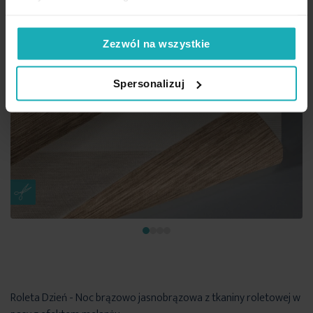
Zezwól na wszystkie
Spersonalizuj
Roleta Dzień - Noc brązowo jasnobrązowa z tkaniny roletowej w