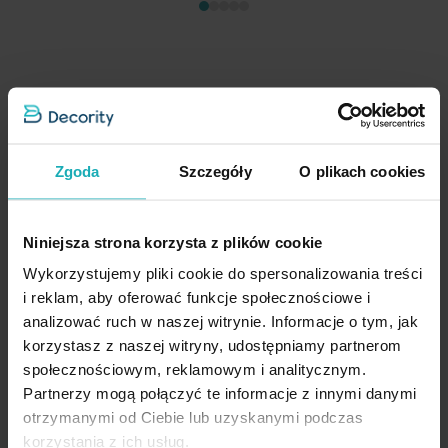
Roleta Dzień - Noc brązowa z tkaniny roletowej w gładkie pasy
Przykładowy rozmiar: 60 x 60 cm
Zgoda
Szczegóły
O plikach cookies
Ocena:
1
Opinia
100%
83,00 zł
Niniejsza strona korzysta z plików cookie
Dod
Wykorzystujemy pliki cookie do spersonalizowania treści
Wybierz rozmiar i kolor osprzętu
i reklam, aby oferować funkcje społecznościowe i
analizować ruch w naszej witrynie. Informacje o tym, jak
korzystasz z naszej witryny, udostępniamy partnerom
społecznościowym, reklamowym i analitycznym.
Partnerzy mogą połączyć te informacje z innymi danymi
otrzymanymi od Ciebie lub uzyskanymi podczas
korzystania z ich usług.