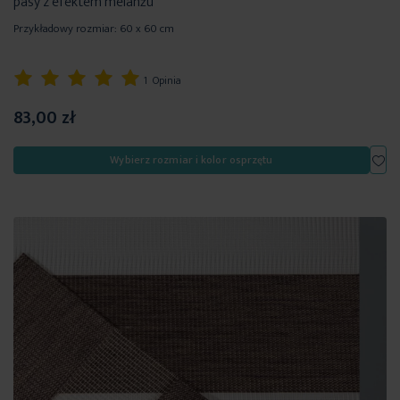
pasy z efektem melanżu
Przykładowy rozmiar: 60 x 60 cm
Ocena:
1
Opinia
100%
83,00 zł
Dod
Wybierz rozmiar i kolor osprzętu