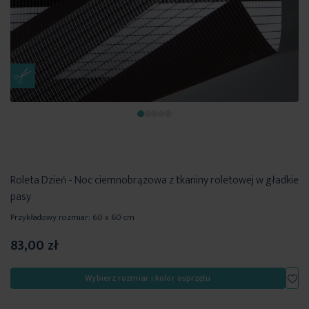
Roleta Dzień - Noc ciemnobrązowa z tkaniny roletowej w gładkie
pasy
Przykładowy rozmiar: 60 x 60 cm
83,00 zł
Dod
Wybierz rozmiar i kolor osprzętu