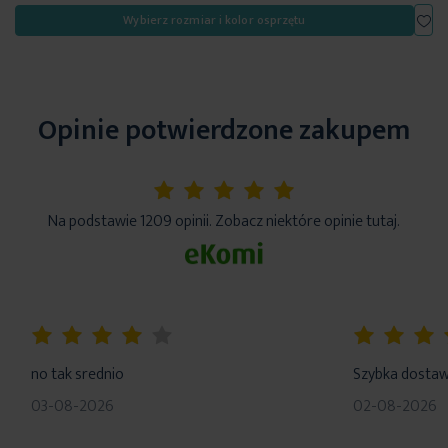
Dod
Wybierz rozmiar i kolor osprzętu
Opinie potwierdzone zakupem
5%
Na podstawie 1209 opinii. Zobacz niektóre opinie tutaj.
80%
100%
no tak srednio
Szybka dosta
03-08-2026
02-08-2026