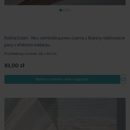
Roleta Dzień - Noc ciemnobrązowo czarna z tkaniny roletowej w
pasy z efektem melanżu
Przykładowy rozmiar: 60 x 60 cm
83,00 zł
Dod
Wybierz rozmiar i kolor osprzętu