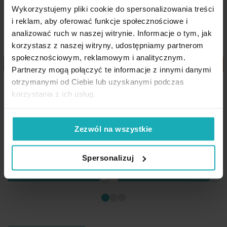
ciepły, a jednocześnie lekki,
Wykorzystujemy pliki cookie do spersonalizowania treści
i reklam, aby oferować funkcje społecznościowe i
łatwy w praniu i szybkoschnący,
Pobierz instrukcję użytkowania i bezpieczeństwa produktu
analizować ruch w naszej witrynie. Informacje o tym, jak
praktyczny na co dzień – do domu i na prezent.
korzystasz z naszej witryny, udostępniamy partnerom
społecznościowym, reklamowym i analitycznym.
Partnerzy mogą połączyć te informacje z innymi danymi
Poszewka na poduszkę 45x45
Poszewka na poduszkę 60x60
otrzymanymi od Ciebie lub uzyskanymi podczas
cm ciemnozielona z miękkiej
cm ciemnozielona z miękkiej
korzystania z ich usług.
Dane techniczne:
futrzanej tkaniny NINA
futrzanej tkaniny NINA
Eurofirany
Eurofirany
szerokość: 150 cm
Zezwól na wszystkie
długość: 200 cm
skład: 100% poliester
27,90 zł
43,90 zł
gramatura: 260 g/m
2
Spersonalizuj
Dodaj do listy życzeń
Dodaj do listy życzeń
Dod
Dodaj do koszyka
Dodaj do koszyka