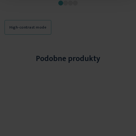
długość: 210 cm
skład: 100% poliester
gramatura: 430 g/m
2
High-contrast mode
Podobne produkty