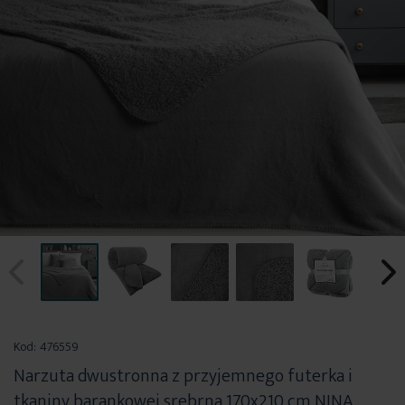
Przejdź
na
Kod:
476559
początek
Narzuta dwustronna z przyjemnego futerka i
galerii
tkaniny barankowej srebrna 170x210 cm NINA