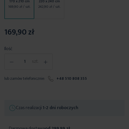
170 x 210 cm
220 x 240 cm
169,90 zł
/ szt.
242,90 zł
/ szt.
169,90 zł
Ilość
-
+
szt.
lub zamów telefonicznie:
+48 510 808 355
Czas realizacji
1-2 dni roboczych
Darmowa dostawa
od 299,99 zł