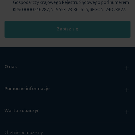
Gospodarczy Krajowego Rejestru Sądowego pod numerem
KRS: 0000246287, NIP: 553-23-36-625, REGON: 24023827.
Zapisz się
O nas
Pomocne informacje
Warto zobaczyć
Chętnie pomożemy