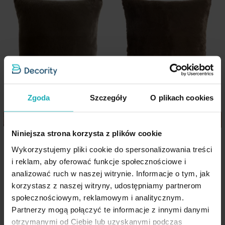
aranżację wnętrza.
Wzór
jednokolorowe
Cechy produktu:
Jednostka miary
szt.
Kolekcja:
Nina
Skład materiałowy
100% poliester
Materiał: futrzana tkanina (przód) + welwet (tył)
Jednokolorowa, miękka i przyjemna w dotyku
Pobierz instrukcję użytkowania i bezpieczeństwa produktu
Zamek błyskawiczny – szybka wymiana poszewki
Zgoda
Szczegóły
O plikach cookies
Wymiary:
30 × 50 cm
Dostępne różne kolory i rozmiary
Niniejsza strona korzysta z plików cookie
Poszewka na poduszkę 45x45
Poszewka na poduszkę 60x60
cm ciemnobrązowa z miękkiej
Styl: elegancki, przytulny, luksusowy
cm ciemnobrązowa z miękkiej
Wykorzystujemy pliki cookie do spersonalizowania treści
futrzanej tkaniny NINA
futrzanej tkaniny NINA
i reklam, aby oferować funkcje społecznościowe i
Idealna do salonu, sypialni i pokoju dziennego
Eurofirany
Eurofirany
analizować ruch w naszej witrynie. Informacje o tym, jak
korzystasz z naszej witryny, udostępniamy partnerom
społecznościowym, reklamowym i analitycznym.
27,90 zł
43,90 zł
Partnerzy mogą połączyć te informacje z innymi danymi
otrzymanymi od Ciebie lub uzyskanymi podczas
Dane techniczne: