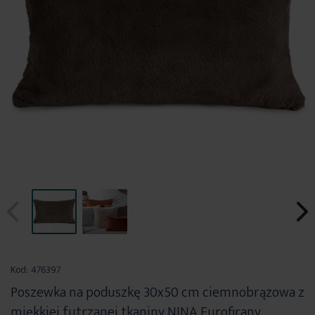
Przejdź
na
Kod:
476397
początek
Poszewka na poduszkę 30x50 cm ciemnobrązowa z
galerii
miękkiej futrzanej tkaniny NINA Eurofirany