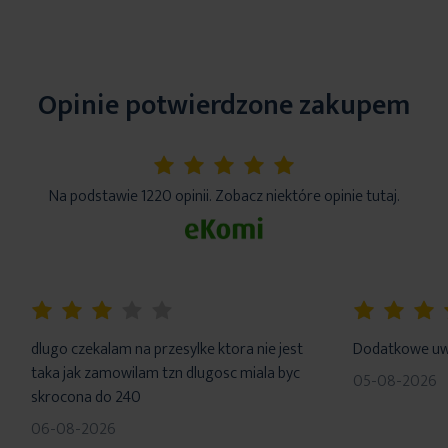
Opinie potwierdzone zakupem
5%
Na podstawie 1220 opinii. Zobacz niektóre opinie tutaj.
60%
100%
dlugo czekalam na przesylke ktora nie jest
Dodatkowe uwa
taka jak zamowilam tzn dlugosc miala byc
05-08-2026
skrocona do 240
06-08-2026