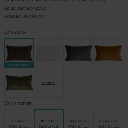
Kolor:
ciemnobrązowy
Rozmiar:
30 x 50 cm
Zmień kolor
CIEMNOBRĄZOWY
+6 więcej
Zmień rozmiar
15 x 45 cm
30 x 50 cm
45 x 45 cm
60 x 60 cm
52,90 zł
/ szt.
24,90 zł
/ szt.
27,90 zł
/ szt.
43,90 zł
/ szt.