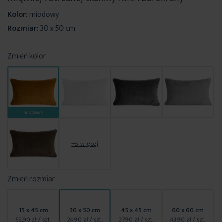
Kolor:
miodowy
Rozmiar:
30 x 50 cm
Zmień kolor
MIODOWY
+5 więcej
Zmień rozmiar
15 x 45 cm
30 x 50 cm
45 x 45 cm
60 x 60 cm
52,90 zł
/ szt.
24,90 zł
/ szt.
27,90 zł
/ szt.
43,90 zł
/ szt.