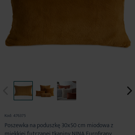
Przejdź
na
Kod:
476375
początek
Poszewka na poduszkę 30x50 cm miodowa z
galerii
miękkiej futrzanej tkaniny NINA Eurofirany