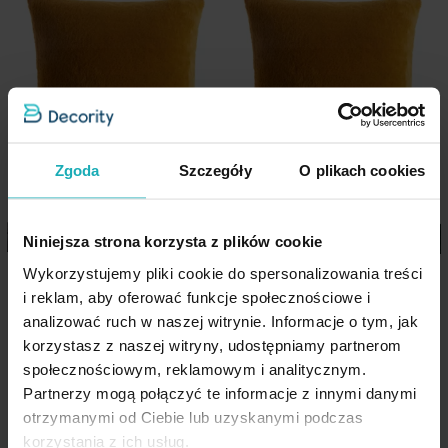
aranżację wnętrza.
Wzór
jednokolorowe
Cechy produktu:
Jednostka miary
szt.
Kolekcja:
Nina
Skład materiałowy
100% poliester
Materiał: futrzana tkanina (przód) + welwet (tył)
Jednokolorowa, miękka i przyjemna w dotyku
Pobierz instrukcję użytkowania i bezpieczeństwa produktu
Zgoda
Szczegóły
O plikach cookies
Zamek błyskawiczny – szybka wymiana poszewki
Wymiary:
30 × 50 cm
Niniejsza strona korzysta z plików cookie
Dostępne różne kolory i rozmiary
Poszewka na poduszkę 45x45
Poszewka na poduszkę 60x60
Wykorzystujemy pliki cookie do spersonalizowania treści
cm miodowa z miękkiej
Styl: elegancki, przytulny, luksusowy
cm miodowa z miękkiej
i reklam, aby oferować funkcje społecznościowe i
futrzanej tkaniny NINA
futrzanej tkaniny NINA
analizować ruch w naszej witrynie. Informacje o tym, jak
Idealna do salonu, sypialni i pokoju dziennego
Eurofirany
Eurofirany
korzystasz z naszej witryny, udostępniamy partnerom
społecznościowym, reklamowym i analitycznym.
Partnerzy mogą połączyć te informacje z innymi danymi
27,90 zł
43,90 zł
otrzymanymi od Ciebie lub uzyskanymi podczas
korzystania z ich usług.
Dane techniczne: