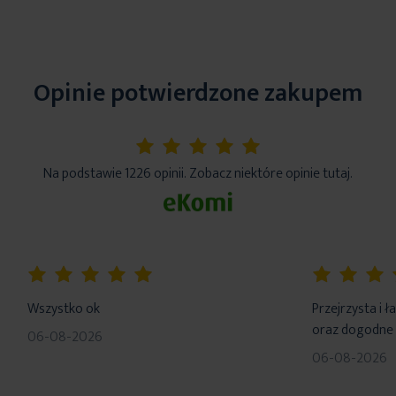
Opinie potwierdzone zakupem
5%
Na podstawie 1226 opinii. Zobacz niektóre opinie tutaj.
100%
100%
Wszystko ok
Przejrzysta i 
oraz dogodne 
06-08-2026
06-08-2026