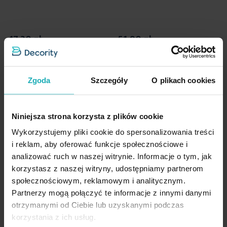
Dane techniczne:
47,30 zł
51,90 zł
szerokość: 30 cm
Dodaj do listy życzeń
Dodaj do listy życzeń
Dod
Dodaj do koszyka
Dodaj do koszyka
długość: 50 cm
skład: 100% poliester
Zgoda
Szczegóły
O plikach cookies
gramatura: 250 g/m2
Niniejsza strona korzysta z plików cookie
Wykorzystujemy pliki cookie do spersonalizowania treści
i reklam, aby oferować funkcje społecznościowe i
Rodzina produktów
analizować ruch w naszej witrynie. Informacje o tym, jak
korzystasz z naszej witryny, udostępniamy partnerom
Nowość
Nowość
społecznościowym, reklamowym i analitycznym.
Partnerzy mogą połączyć te informacje z innymi danymi
otrzymanymi od Ciebie lub uzyskanymi podczas
korzystania z ich usług.