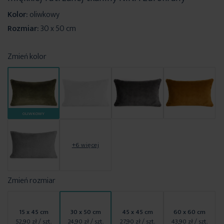
Kolor:
oliwkowy
Rozmiar:
30 x 50 cm
Zmień kolor
OLIWKOWY
+6 więcej
Zmień rozmiar
15 x 45 cm
30 x 50 cm
45 x 45 cm
60 x 60 cm
52,90 zł
/ szt.
24,90 zł
/ szt.
27,90 zł
/ szt.
43,90 zł
/ szt.