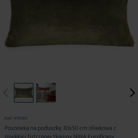
Przejdź
na
Kod:
476390
początek
Poszewka na poduszkę 30x50 cm oliwkowa z
galerii
miękkiej futrzanej tkaniny NINA Eurofirany