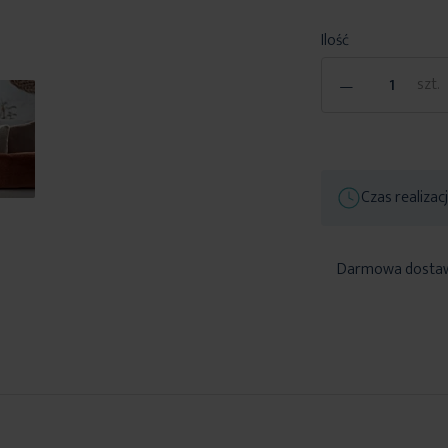
Ilość
-
szt.
Czas realizac
Darmowa dosta