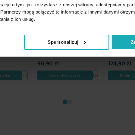
ormacje o tym, jak korzystasz z naszej witryny, udostępniamy p
Partnerzy mogą połączyć te informacje z innymi danymi otrzym
nia z ich usług.
duszkę 60x60
Koc 150x200 cm
Koc 200x220
 z miękkiej
ciemnozielony, typu flano z
ciemnozielony,
y NINA
wzorem 3D NINA Eurofirany
wzorem 3D NI
Spersonalizuj
Z
90,90 zł
124,90 zł
Dodaj
Dodaj
oszyka
Dodaj do koszyka
Dodaj d
do
do
listy
listy
życzeń
życzeń