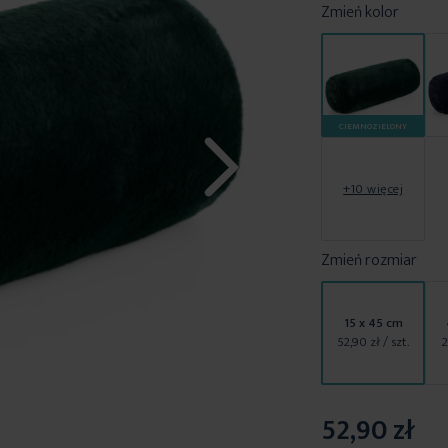
Zmień kolor
CIEMNOZIELONY
+10 więcej
Zmień rozmiar
15 x 45 cm
52,90 zł
/ szt.
2
52,90 zł