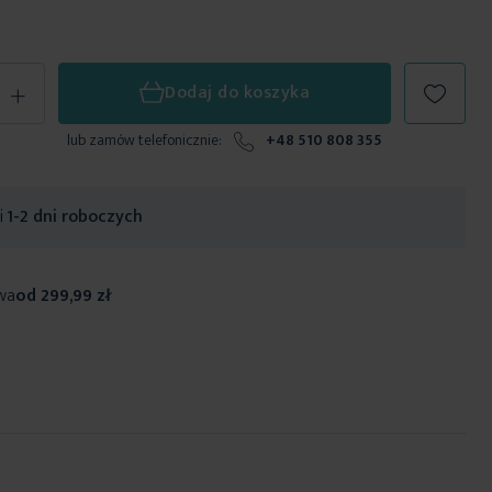
+
Dodaj do koszyka
lub zamów telefonicznie:
+48 510 808 355
ji
1-2 dni roboczych
wa
od 299,99 zł