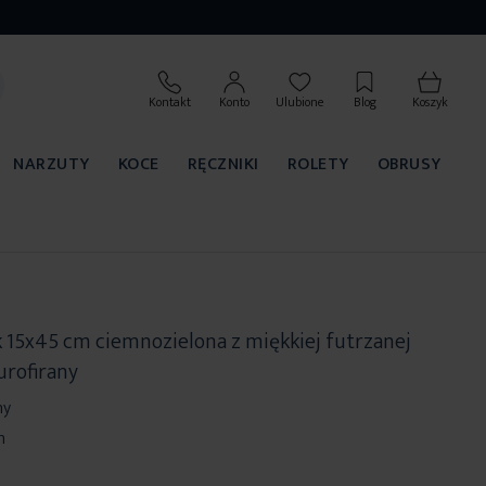
Kontakt
Konto
Ulubione
Blog
Koszyk
NARZUTY
KOCE
RĘCZNIKI
ROLETY
OBRUSY
 15x45 cm ciemnozielona z miękkiej futrzanej
urofirany
ny
m