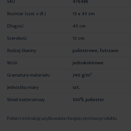
SKU
476486
informacji
Rozmiar (szer. x dł.)
15 x 45 cm
Długość
45 cm
Szerokość
15 cm
Rodzaj tkaniny
poliestrowe, futrzane
Wzór
jednokolorowe
Gramatura materiału
240 g/m²
Jednostka miary
szt.
Skład materiałowy
100% poliester
Pobierz instrukcję użytkowania i bezpieczeństwa produktu