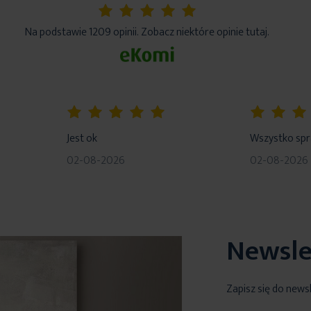
5%
Na podstawie 1209 opinii. Zobacz niektóre opinie tutaj.
100%
80%
Jest ok
Wszystko sp
02-08-2026
02-08-2026
Newsle
Zapisz się do news