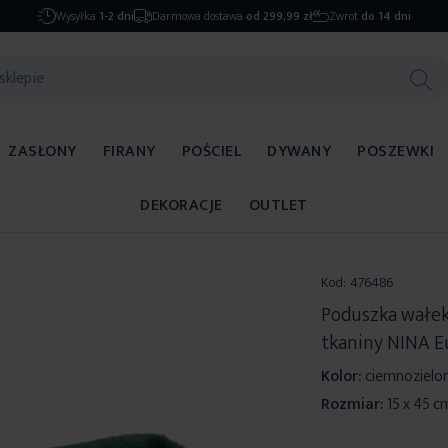
Wysyłka
1-2 dni
Darmowa dostawa
od 299,99 zł
Zwrot
do 14 dni
ZASŁONY
FIRANY
POŚCIEL
DYWANY
POSZEWKI
DEKORACJE
OUTLET
Kod:
476486
Poduszka wałek
tkaniny NINA E
Kolor:
ciemnozielo
Rozmiar:
15 x 45 c