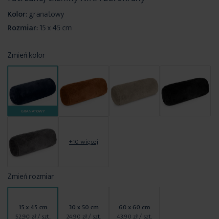
Kolor:
granatowy
Rozmiar:
15 x 45 cm
Zmień kolor
GRANATOWY
+10 więcej
Zmień rozmiar
15 x 45 cm
30 x 50 cm
60 x 60 cm
52,90 zł
/ szt.
24,90 zł
/ szt.
43,90 zł
/ szt.