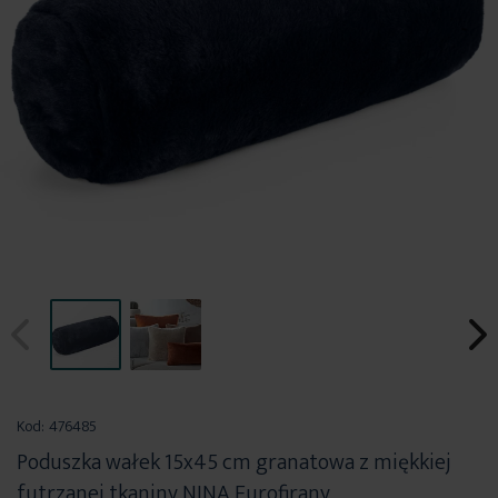
Przejdź
na
Kod:
476485
początek
Poduszka wałek 15x45 cm granatowa z miękkiej
galerii
futrzanej tkaniny NINA Eurofirany