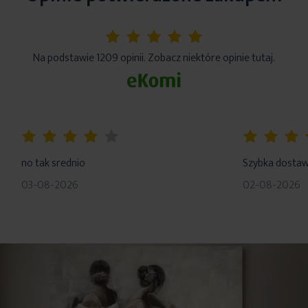
5%
Na podstawie 1209 opinii. Zobacz niektóre opinie tutaj.
80%
100%
no tak srednio
Szybka dosta
03-08-2026
02-08-2026