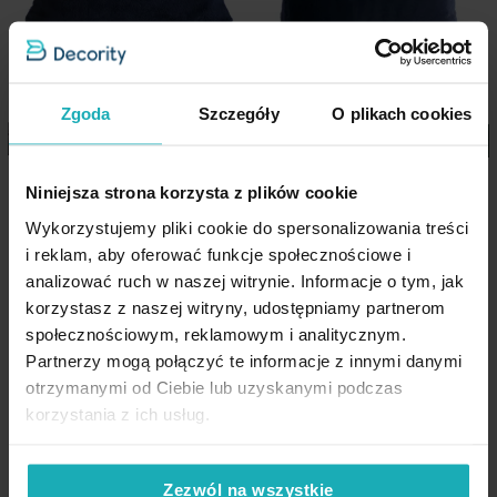
Dostępne różne kolory i rozmiary
Pobierz instrukcję użytkowania i bezpieczeństwa produktu
Styl: elegancki, przytulny, luksusowy
Zgoda
Szczegóły
O plikach cookies
Idealny do salonu, sypialni i pokoju dziennego
Miękki i komfortowy w dotyku
Poszewka na poduszkę 30x50
Poszewka na poduszkę 60x60
Niniejsza strona korzysta z plików cookie
cm czarna z miękkiej futrzanej
cm granatowa z miękkiej
Wykorzystujemy pliki cookie do spersonalizowania treści
tkaniny NINA Eurofirany
futrzanej tkaniny NINA
i reklam, aby oferować funkcje społecznościowe i
Eurofirany
Dane techniczne:
analizować ruch w naszej witrynie. Informacje o tym, jak
korzystasz z naszej witryny, udostępniamy partnerom
24,90 zł
43,90 zł
społecznościowym, reklamowym i analitycznym.
wysokość: 15 cm
Partnerzy mogą połączyć te informacje z innymi danymi
Dodaj do listy życzeń
Dodaj do listy życzeń
Dod
szerokość: 45 cm
Dodaj do koszyka
Dodaj do koszyka
otrzymanymi od Ciebie lub uzyskanymi podczas
skład: 100% poliester
korzystania z ich usług.
gramatura: 250 g/m
2
Zezwól na wszystkie