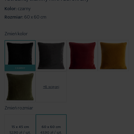
Kolor:
czarny
Rozmiar:
60 x 60 cm
Zmień kolor
CZARNY
+8 więcej
Zmień rozmiar
15 x 45 cm
60 x 60 cm
52,90 zł
/ szt.
43,90 zł
/ szt.