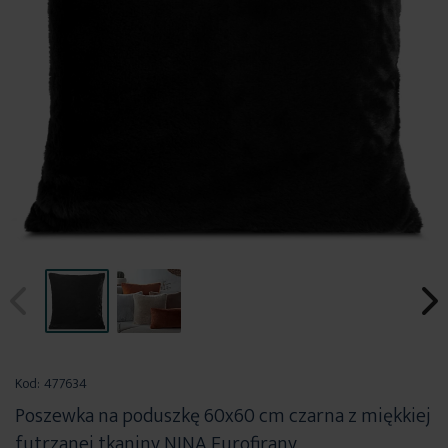
Przejdź
na
Kod:
477634
początek
Poszewka na poduszkę 60x60 cm czarna z miękkiej
galerii
futrzanej tkaniny NINA Eurofirany