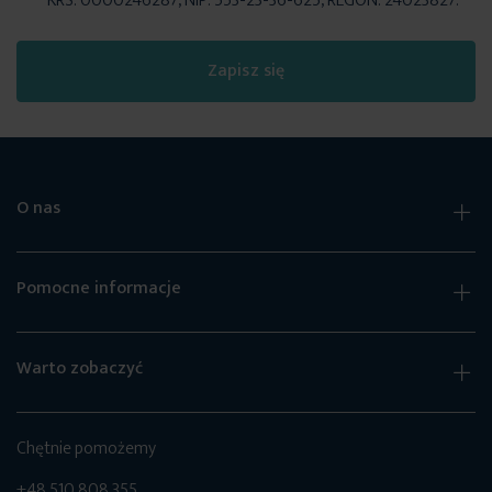
KRS: 0000246287, NIP: 553-23-36-625, REGON: 24023827.
Zapisz się
O nas
Pomocne informacje
Warto zobaczyć
Chętnie pomożemy
+48 510 808 355