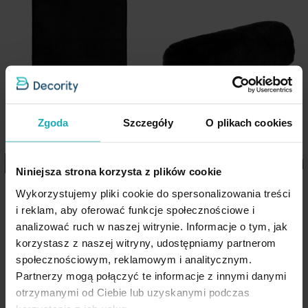
kolekcji.
Wzór
jednokolorowe
Cechy produktu:
Jednostka miary
szt.
Kolekcja:
Nina
Skład materiałowy
100% poliester
Materiał: futrzana tkanina (przód) + welwet (tył)
Jednokolorowa, miękka i przyjemna w dotyku
Pobierz instrukcję użytkowania i bezpieczeństwa produktu
Zgoda
Szczegóły
O plikach cookies
Zamek błyskawiczny – szybka wymiana poszewki
Wymiary:
60 × 60 cm
Niniejsza strona korzysta z plików cookie
Dostępna w wielu kolorach i rozmiarach
Dywanik łazienkowy
Poduszka wałek 15x45 cm
Wykorzystujemy pliki cookie do spersonalizowania treści
dekoracyjny z futrzanej tkaniny
Styl: elegancki, przytulny, nowoczesny
czarna z miękkiej futrzanej
i reklam, aby oferować funkcje społecznościowe i
podgumowany 50x70 cm
tkaniny NINA Eurofirany
analizować ruch w naszej witrynie. Informacje o tym, jak
Idealna do salonu, sypialni i pokoju dziennego
Eurofirany
korzystasz z naszej witryny, udostępniamy partnerom
społecznościowym, reklamowym i analitycznym.
28,62 zł
-30%
Partnerzy mogą połączyć te informacje z innymi danymi
Najniższa cena z 30 dni przed
otrzymanymi od Ciebie lub uzyskanymi podczas
obniżką:
40,90 zł
Dane techniczne: