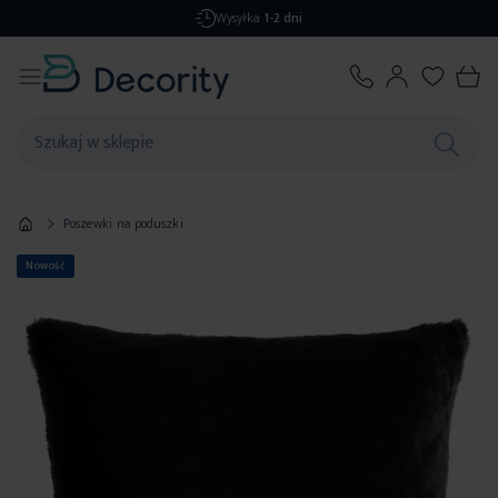
Wysyłka
1-2 dni
Poszewki na poduszki
Nowość
Przejdź
na
koniec
galerii