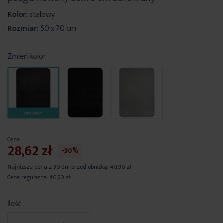
Kolor:
stalowy
Rozmiar:
50 x 70 cm
Zmień kolor
STALOWY
Cena
28,62 zł
-30%
Najniższa cena z 30 dni przed obniżką:
40,90 zł
Cena regularna:
40,90 zł
Ilość