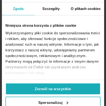
cm stalowa z miękkiej
cm stalowa z miękkiej
futrzanej tkaniny NINA
futrzanej tkaniny NINA
Zgoda
Szczegóły
O plikach cookies
Eurofirany
Eurofirany
24,90 zł
27,90 zł
Dane techniczne:
Niniejsza strona korzysta z plików cookie
Dodaj do listy życzeń
Dodaj do listy życzeń
Dod
szerokość: 50 cm
Dodaj do koszyka
Dodaj do koszyka
Wykorzystujemy pliki cookie do spersonalizowania treści
długość: 70 cm
i reklam, aby oferować funkcje społecznościowe i
skład: 100% poliester
analizować ruch w naszej witrynie. Informacje o tym, jak
gramatura: 560 g/m
2
korzystasz z naszej witryny, udostępniamy partnerom
społecznościowym, reklamowym i analitycznym.
Partnerzy mogą połączyć te informacje z innymi danymi
High-contrast mode
otrzymanymi od Ciebie lub uzyskanymi podczas
korzystania z ich usług.
Podobne produkty
Zezwól na wszystkie
Spersonalizuj