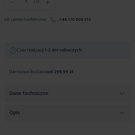
-
+
szt.
lub zamów telefonicznie:
+48 510 808 355
Czas realizacji
1-2 dni roboczych
Darmowa dostawa
od 299,99 zł
Dane techniczne
Opis
Więcej
SKU
476518
informacji
Rozmiar (szer. x dł.)
50 x 70 cm
Elegancki
dywanik dekoracyjny
wykonany z miłej, delikatnej