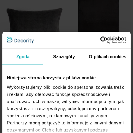
kolekcji.
Wzór
jednokolorowe
Cechy produktu:
Jednostka miary
szt.
Kolekcja:
Nina
Skład materiałowy
100% poliester
Materiał: futrzana tkanina (przód) + welwet (tył)
Jednokolorowa, miękka i przyjemna w dotyku
Pobierz instrukcję użytkowania i bezpieczeństwa produktu
Zamek błyskawiczny – szybka wymiana poszewki
Zgoda
Szczegóły
O plikach cookies
Wymiary:
45 × 45 cm
Dostępna w wielu kolorach i rozmiarach
Niniejsza strona korzysta z plików cookie
Poszewka na poduszkę 30x50
Dywanik łazienkowy z
Wykorzystujemy pliki cookie do spersonalizowania treści
cm stalowa z miękkiej
Styl: elegancki, przytulny, nowoczesny
futrzanej tkaniny
i reklam, aby oferować funkcje społecznościowe i
futrzanej tkaniny NINA
podgumowany 50x70 cm
Idealna do salonu, sypialni i pokoju dziennego
analizować ruch w naszej witrynie. Informacje o tym, jak
Eurofirany
Eurofirany
korzystasz z naszej witryny, udostępniamy partnerom
28,62 zł
-30%
społecznościowym, reklamowym i analitycznym.
Partnerzy mogą połączyć te informacje z innymi danymi
Najniższa cena z 30 dni przed
obniżką:
40,90 zł
otrzymanymi od Ciebie lub uzyskanymi podczas
Dane techniczne: