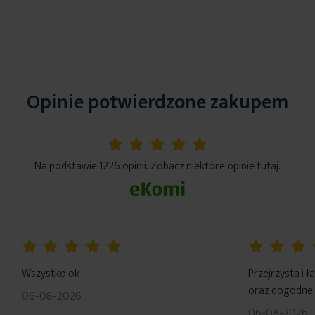
Opinie potwierdzone zakupem
5%
Na podstawie 1226 opinii. Zobacz niektóre opinie tutaj.
100%
100%
Wszystko ok
Przejrzysta i 
oraz dogodne 
06-08-2026
06-08-2026