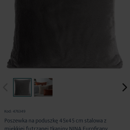
Przejdź
na
Kod:
476349
początek
Poszewka na poduszkę 45x45 cm stalowa z
galerii
miękkiej futrzanej tkaniny NINA Eurofirany