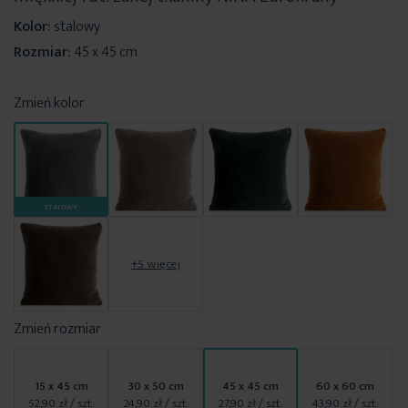
Kolor:
stalowy
Rozmiar:
45 x 45 cm
Zmień kolor
STALOWY
+5 więcej
Zmień rozmiar
15 x 45 cm
30 x 50 cm
45 x 45 cm
60 x 60 cm
52,90 zł
/ szt.
24,90 zł
/ szt.
27,90 zł
/ szt.
43,90 zł
/ szt.