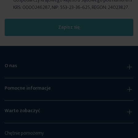
Gospodarczy Krajowego Rejestru Sądowego pod numerem
KRS: 0000246287, NIP: 553-23-36-625, REGON: 24023827.
Zapisz się
O nas
Pomocne informacje
Warto zobaczyć
Chętnie pomożemy