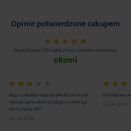
Opinie potwierdzone zakupem
5%
Na podstawie 1220 opinii. Zobacz niektóre opinie tutaj.
60%
100%
dlugo czekalam na przesylke ktora nie jest
Dodatkowe uwa
taka jak zamowilam tzn dlugosc miala byc
05-08-2026
skrocona do 240
06-08-2026