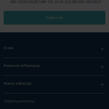
KRS: 0000246287, NIP: 553-23-36-625, REGON: 24023827.
Zapisz się
O nas
Pomocne informacje
Warto zobaczyć
Chętnie pomożemy