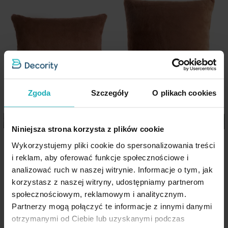
kolekcji.
Wzór
jednokolorowe
Cechy produktu:
Jednostka miary
szt.
Kolekcja:
Nina
Skład materiałowy
100% poliester
Materiał: futrzana tkanina (przód) + welwet (tył)
Jednokolorowa, miękka i przyjemna w dotyku
Pobierz instrukcję użytkowania i bezpieczeństwa produktu
Zgoda
Szczegóły
O plikach cookies
Zamek błyskawiczny – szybka wymiana poszewki
Wymiary:
45 × 45 cm
Niniejsza strona korzysta z plików cookie
Dostępna w wielu kolorach i rozmiarach
Poszewka na poduszkę 30x50
Poszewka na poduszkę 60x60
Wykorzystujemy pliki cookie do spersonalizowania treści
cm pudrowa z miękkiej
Styl: elegancki, przytulny, nowoczesny
cm pudrowa z miękkiej
i reklam, aby oferować funkcje społecznościowe i
futrzanej tkaniny NINA
futrzanej tkaniny NINA
Idealna do salonu, sypialni i pokoju dziennego
analizować ruch w naszej witrynie. Informacje o tym, jak
Eurofirany
Eurofirany
korzystasz z naszej witryny, udostępniamy partnerom
społecznościowym, reklamowym i analitycznym.
24,90 zł
43,90 zł
Partnerzy mogą połączyć te informacje z innymi danymi
Dodaj do listy życzeń
Dodaj do listy życzeń
Dod
Dodaj do koszyka
Dodaj do koszyka
otrzymanymi od Ciebie lub uzyskanymi podczas
Dane techniczne: