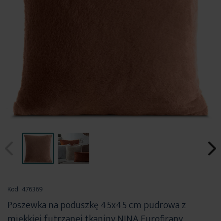
Przejdź
na
Kod:
476369
początek
Poszewka na poduszkę 45x45 cm pudrowa z
galerii
miękkiej futrzanej tkaniny NINA Eurofirany