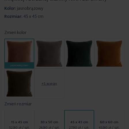
Kolor:
jasnobrązowy
Rozmiar:
45 x 45 cm
Zmień kolor
JASNOBRĄZOWY
+5 więcej
Zmień rozmiar
15 x 45 cm
30 x 50 cm
45 x 45 cm
60 x 60 cm
52,90 zł
/ szt.
24,90 zł
/ szt.
27,90 zł
/ szt.
43,90 zł
/ szt.