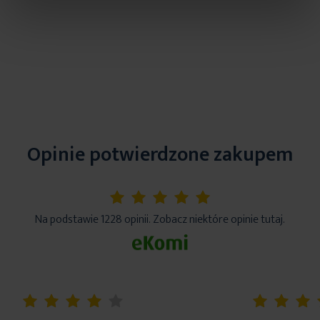
Opinie potwierdzone zakupem
5%
Na podstawie 1228 opinii. Zobacz niektóre opinie tutaj.
80%
100%