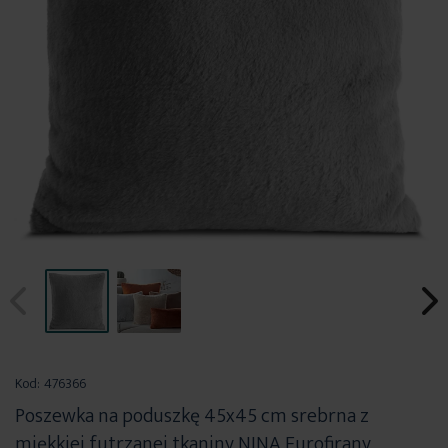
Przejdź
na
Kod:
476366
początek
Poszewka na poduszkę 45x45 cm srebrna z
galerii
miękkiej futrzanej tkaniny NINA Eurofirany