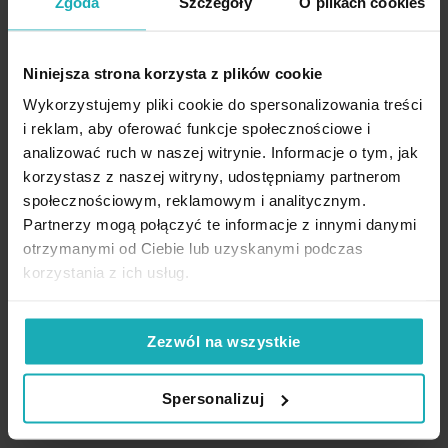
Zgoda
Szczegóły
O plikach cookies
28,62 zł
-30%
Najniższa cena z 30 dni przed
obniżką:
40,90 zł
Dane techniczne:
24,90 zł
Niniejsza strona korzysta z plików cookie
Cena regularna:
40,90 zł
Wykorzystujemy pliki cookie do spersonalizowania treści
szerokość: 45 cm
Dodaj do listy życzeń
Dodaj do listy życzeń
Dod
Dodaj do koszyka
Dodaj do koszyka
i reklam, aby oferować funkcje społecznościowe i
długość: 45 cm
skład: 100% poliester
analizować ruch w naszej witrynie. Informacje o tym, jak
gramatura: 250 g/m
2
korzystasz z naszej witryny, udostępniamy partnerom
społecznościowym, reklamowym i analitycznym.
Partnerzy mogą połączyć te informacje z innymi danymi
High-contrast mode
otrzymanymi od Ciebie lub uzyskanymi podczas
korzystania z ich usług.
Podobne produkty
Zezwól na wszystkie
Spersonalizuj