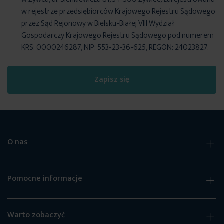
w rejestrze przedsiębiorców Krajowego Rejestru Sądowego
przez Sąd Rejonowy w Bielsku-Białej VIII Wydział
Gospodarczy Krajowego Rejestru Sądowego pod numerem
KRS: 0000246287, NIP: 553-23-36-625, REGON: 24023827.
Zapisz się
O nas
Pomocne informacje
Warto zobaczyć