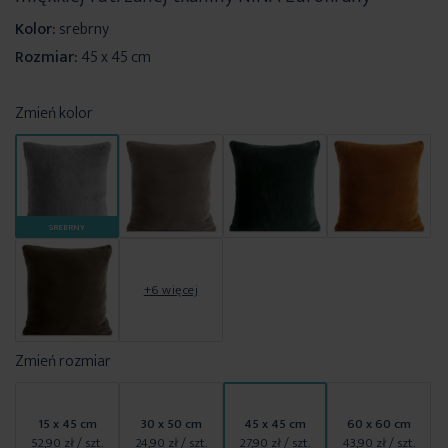
Kolor:
srebrny
Rozmiar:
45 x 45 cm
Zmień kolor
SREBRNY
+6 więcej
Zmień rozmiar
15 x 45 cm
30 x 50 cm
45 x 45 cm
60 x 60 cm
52,90 zł
/ szt.
24,90 zł
/ szt.
27,90 zł
/ szt.
43,90 zł
/ szt.