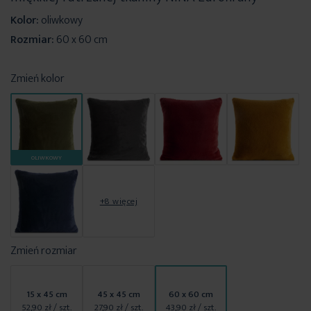
Kolor:
oliwkowy
Rozmiar:
60 x 60 cm
Zmień kolor
OLIWKOWY
+8 więcej
Zmień rozmiar
15 x 45 cm
45 x 45 cm
60 x 60 cm
52,90 zł
/ szt.
27,90 zł
/ szt.
43,90 zł
/ szt.