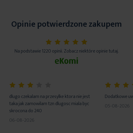
Opinie potwierdzone zakupem
5%
Na podstawie 1220 opinii. Zobacz niektóre opinie tutaj.
60%
100%
dlugo czekalam na przesylke ktora nie jest
Dodatkowe uwa
taka jak zamowilam tzn dlugosc miala byc
05-08-2026
skrocona do 240
06-08-2026