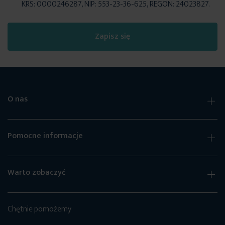
KRS: 0000246287, NIP: 553-23-36-625, REGON: 24023827.
Zapisz się
O nas
Pomocne informacje
Warto zobaczyć
Chętnie pomożemy