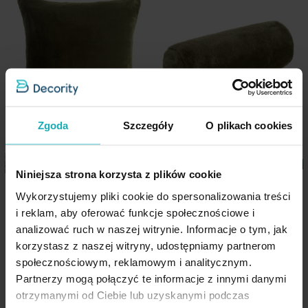
kolekcji.
Wzór
jednokolorowe
Cechy produktu:
Jednostka miary
szt.
Kolekcja:
Nina
Skład materiałowy
100% poliester
Materiał: futrzana tkanina (przód) + welwet (tył)
Jednokolorowa, miękka i przyjemna w dotyku
Pobierz instrukcję użytkowania i bezpieczeństwa produktu
Zgoda
Szczegóły
O plikach cookies
Zamek błyskawiczny – szybka wymiana poszewki
Wymiary:
60 × 60 cm
Niniejsza strona korzysta z plików cookie
Dostępna w wielu kolorach i rozmiarach
Poszewka na poduszkę 45x45
Poduszka wałek 15x45 cm
Wykorzystujemy pliki cookie do spersonalizowania treści
cm oliwkowa z miękkiej
Styl: elegancki, przytulny, nowoczesny
oliwkowa z miękkiej futrzanej
i reklam, aby oferować funkcje społecznościowe i
futrzanej tkaniny NINA
tkaniny NINA Eurofirany
Idealna do salonu, sypialni i pokoju dziennego
analizować ruch w naszej witrynie. Informacje o tym, jak
Eurofirany
korzystasz z naszej witryny, udostępniamy partnerom
społecznościowym, reklamowym i analitycznym.
27,90 zł
52,90 zł
Partnerzy mogą połączyć te informacje z innymi danymi
Dodaj do listy życzeń
Dodaj do listy życzeń
Dod
Dodaj do koszyka
Dodaj do koszyka
otrzymanymi od Ciebie lub uzyskanymi podczas
Dane techniczne: