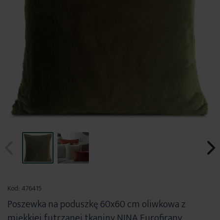
Przejdź
na
Kod:
476415
początek
Poszewka na poduszkę 60x60 cm oliwkowa z
galerii
miękkiej futrzanej tkaniny NINA Eurofirany