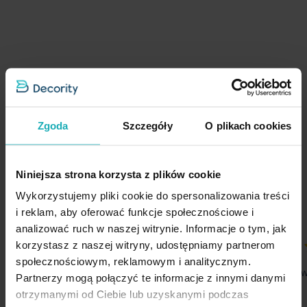
Opinie potwierdzone zakupem
Zgoda
Szczegóły
O plikach cookies
5%
Na podstawie 1209 opinii. Zobacz niektóre opinie tutaj.
Niniejsza strona korzysta z plików cookie
Wykorzystujemy pliki cookie do spersonalizowania treści
i reklam, aby oferować funkcje społecznościowe i
analizować ruch w naszej witrynie. Informacje o tym, jak
korzystasz z naszej witryny, udostępniamy partnerom
80%
100%
społecznościowym, reklamowym i analitycznym.
no tak srednio
Szybka dosta
Partnerzy mogą połączyć te informacje z innymi danymi
03-08-2026
02-08-2026
otrzymanymi od Ciebie lub uzyskanymi podczas