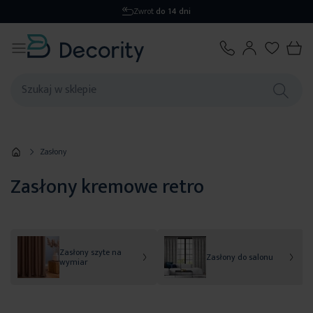
Zwrot
do 14 dni
Zasłony
Zasłony kremowe retro
Zasłony szyte na
Zasłony do salonu
wymiar