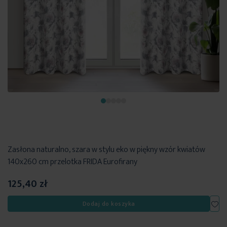
Zasłona naturalno, szara w stylu eko w piękny wzór kwiatów
140x260 cm przelotka FRIDA Eurofirany
125,40 zł
Dod
Dodaj do koszyka