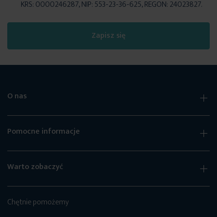
KRS: 0000246287, NIP: 553-23-36-625, REGON: 24023827.
Zapisz się
O nas
Pomocne informacje
Warto zobaczyć
Chętnie pomożemy